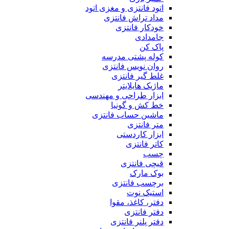
اتود فانتزی و مغزی اتود
مداد تراش فانتزی
خودکار فانتزی
جامدادی
پاک کن
کوله پشتی مدرسه
روان نویس فانتزی
غلط گیر فانتزی
ماژیک هایلایتر
ابزار طراحی و مهندسی
خط کش و گونیا
ماشین حساب فانتزی
متر فانتزی
ابزار کاردستی
کاتر فانتزی
چسب
قیچی فانتزی
بوک مارک
برچسب فانتزی
استیک نوت
دفتر، کاغذ، مقوا
دفتر فانتزی
دفتر پلنر فانتزی