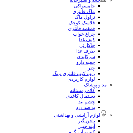
خانه و آشپزخانه
جامسواکی
ماگ فانتزی
تراول ماگ
فلاسک کوچک
قمقمه فانتزی
چراغ خواب
کیف غذا
جاکارتی
ظرف غذا
سرکلیدی
جعبه دارو
چتر
زیپ کیپ فانتزی و بگ
لوازم کاربردی
مد و پوشاک
کلاه زمستانه
دستمال کاغذی
چشم بند
پد ضد درد
لوازم آرایشی و بهداشتی
ناخن گیر
آینه جیبی
کیسه آب گرم