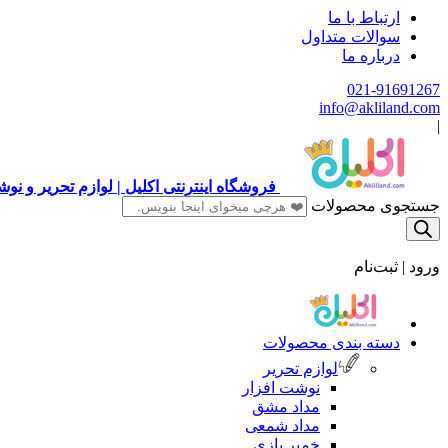
ارتباط با ما
سوالات متداول
درباره ما
021-91691267
info@akliland.com
|
فروشگاه اینترنتی اکلیل | لوازم تحریر و ن
جستجوی محصولات
ورود | ثبت‌نام
دسته بندی محصولات
لوازم تحریر
نوشت افزار
مداد مشق
مداد شمعی
خمیر بازی