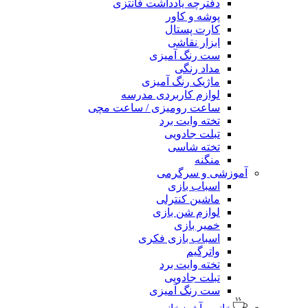
دفترچه یادداشت فانتزی
پوشه و کاور
کارت پستال
ابزار نقاشی
ست رنگ آمیزی
مداد رنگی
ماژیک رنگ آمیزی
لوازم کاربردی مدرسه
ساعت رومیزی / ساعت مچی
تخته وایت برد
تبلت جادویی
تخته شاسی
منگنه
آموزشی و سرگرمی
اسباب بازی
ماشین کنترلی
لوازم شن بازی
خمیر بازی
اسباب بازی فکری
واترگیم
تخته وایت برد
تبلت جادویی
ست رنگ آمیزی