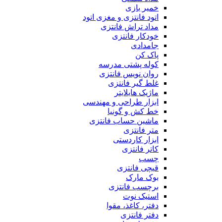
خمیر بازی
اتود فانتزی و مغزی اتود
مداد تراش فانتزی
خودکار فانتزی
جامدادی
پاک کن
کوله پشتی مدرسه
روان نویس فانتزی
غلط گیر فانتزی
ماژیک هایلایتر
ابزار طراحی و مهندسی
خط کش و گونیا
ماشین حساب فانتزی
متر فانتزی
ابزار کاردستی
کاتر فانتزی
چسب
قیچی فانتزی
بوک مارک
برچسب فانتزی
استیک نوت
دفتر، کاغذ، مقوا
دفتر فانتزی