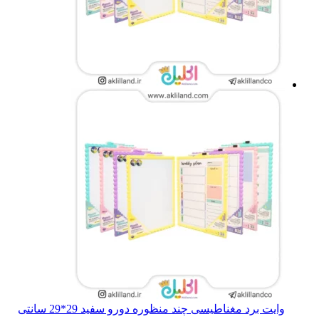
وایت برد مغناطیسی چند منظوره دورو سفید 29*29 سانتی