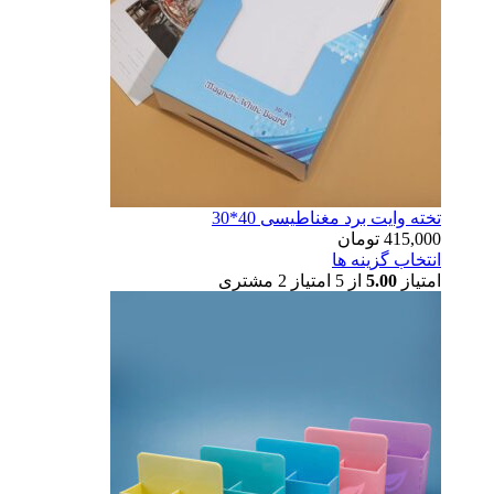
تخته وایت برد مغناطیسی 40*30
415,000
تومان
انتخاب گزینه ها
امتیاز
5.00
از 5 امتیاز
2
مشتری