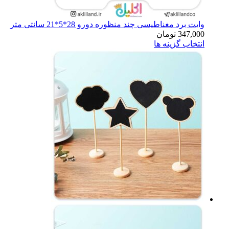
وایت برد مغناطیسی چند منظوره دورو 28*5*21 سانتی متر
347,000
تومان
انتخاب گزینه ها