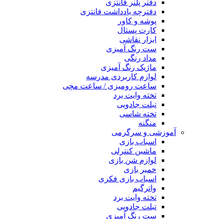
دفتر پلنر فانتزی
دفترچه یادداشت فانتزی
پوشه و کاور
کارت پستال
ابزار نقاشی
ست رنگ آمیزی
مداد رنگی
ماژیک رنگ آمیزی
لوازم کاربردی مدرسه
ساعت رومیزی / ساعت مچی
تخته وایت برد
تبلت جادویی
تخته شاسی
منگنه
آموزشی و سرگرمی
اسباب بازی
ماشین کنترلی
لوازم شن بازی
خمیر بازی
اسباب بازی فکری
واترگیم
تخته وایت برد
تبلت جادویی
ست رنگ آمیزی