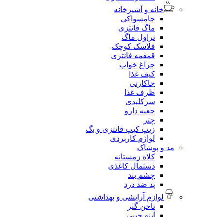
خانه و آشپزخانه
جامسواکی
ماگ فانتزی
تراول ماگ
فلاسک کوچک
قمقمه فانتزی
چراغ خواب
کیف غذا
جاکارتی
ظرف غذا
سرکلیدی
جعبه دارو
چتر
زیپ کیپ فانتزی و بگ
لوازم کاربردی
مد و پوشاک
کلاه زمستانه
دستمال کاغذی
چشم بند
پد ضد درد
لوازم آرایشی و بهداشتی
ناخن گیر
آینه جیبی