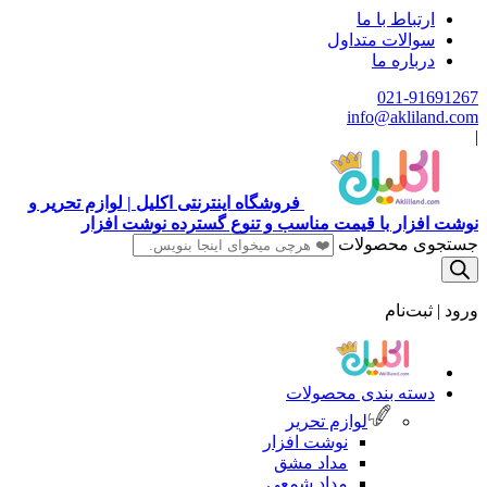
ارتباط با ما
سوالات متداول
درباره ما
021-91691267
info@akliland.com
|
فروشگاه اینترنتی اکلیل | لوازم تحریر و
نوشت افزار با قیمت مناسب و تنوع گسترده نوشت افزار
جستجوی محصولات
ورود | ثبت‌نام
دسته بندی محصولات
لوازم تحریر
نوشت افزار
مداد مشق
مداد شمعی