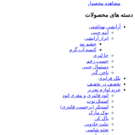
مشاهده محصول
دسته های محصولات
آرایشی بهداشتی
آینه جیبی
ابزار آرایشی
چشم بند
کیسه آب گرم
جا لنزی
چسب زخم
دستمال جیبی
ناخن گیر
بلک فرایدی
تخفیف در تخفیف
خرید لوازم تحریر
اتود فانتزی و مغزی اتود
استیک نوت
استیکر (برچسب فانتزی)
بوک مارک
پاک کن
تبلت جادویی
تخته شاسی