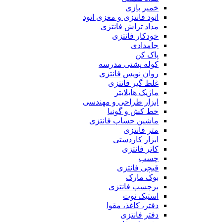
خمیر بازی
اتود فانتزی و مغزی اتود
مداد تراش فانتزی
خودکار فانتزی
جامدادی
پاک کن
کوله پشتی مدرسه
روان نویس فانتزی
غلط گیر فانتزی
ماژیک هایلایتر
ابزار طراحی و مهندسی
خط کش و گونیا
ماشین حساب فانتزی
متر فانتزی
ابزار کاردستی
کاتر فانتزی
چسب
قیچی فانتزی
بوک مارک
برچسب فانتزی
استیک نوت
دفتر، کاغذ، مقوا
دفتر فانتزی