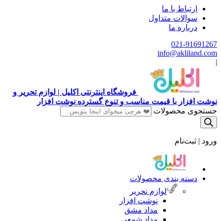
ارتباط با ما
سوالات متداول
درباره ما
021-91691267
info@akliland.com
|
فروشگاه اینترنتی اکلیل | لوازم تحریر و
نوشت افزار با قیمت مناسب و تنوع گسترده نوشت افزار
جستجوی محصولات
ورود | ثبت‌نام
دسته بندی محصولات
لوازم تحریر
نوشت افزار
مداد مشق
مداد شمعی