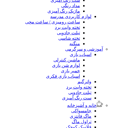
ست رنگ آمیزی
مداد رنگی
ماژیک رنگ آمیزی
لوازم کاربردی مدرسه
ساعت رومیزی / ساعت مچی
تخته وایت برد
تبلت جادویی
تخته شاسی
منگنه
آموزشی و سرگرمی
اسباب بازی
ماشین کنترلی
لوازم شن بازی
خمیر بازی
اسباب بازی فکری
واترگیم
تخته وایت برد
تبلت جادویی
ست رنگ آمیزی
خانه و آشپزخانه
جامسواکی
ماگ فانتزی
تراول ماگ
فلاسک کوچک