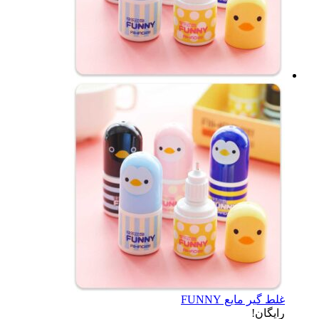
غلط گیر مایع FUNNY
رایگان!