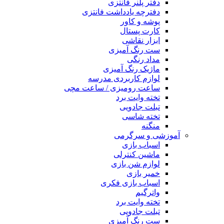
دفتر پلنر فانتزی
دفترچه یادداشت فانتزی
پوشه و کاور
کارت پستال
ابزار نقاشی
ست رنگ آمیزی
مداد رنگی
ماژیک رنگ آمیزی
لوازم کاربردی مدرسه
ساعت رومیزی / ساعت مچی
تخته وایت برد
تبلت جادویی
تخته شاسی
منگنه
آموزشی و سرگرمی
اسباب بازی
ماشین کنترلی
لوازم شن بازی
خمیر بازی
اسباب بازی فکری
واترگیم
تخته وایت برد
تبلت جادویی
ست رنگ آمیزی