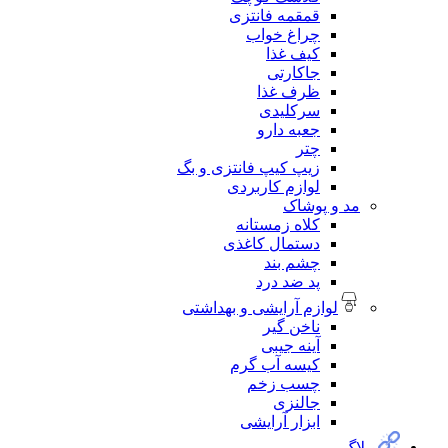
قمقمه فانتزی
چراغ خواب
کیف غذا
جاکارتی
ظرف غذا
سرکلیدی
جعبه دارو
چتر
زیپ کیپ فانتزی و بگ
لوازم کاربردی
مد و پوشاک
کلاه زمستانه
دستمال کاغذی
چشم بند
پد ضد درد
لوازم آرایشی و بهداشتی
ناخن گیر
آینه جیبی
کیسه آب گرم
چسب زخم
جالنزی
ابزار آرایشی
وبلاگ