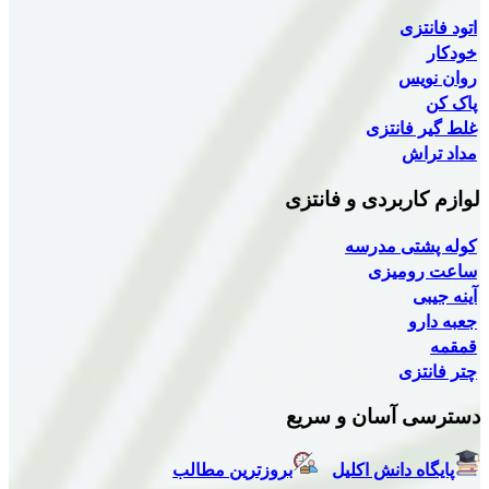
اتود فانتزی
خودکار
روان نویس
پاک کن
غلط گیر فانتزی
مداد تراش
لوازم کاربردی و فانتزی
کوله پشتی مدرسه
ساعت رومیزی
آینه جیبی
جعبه دارو
قمقمه
چتر فانتزی
دسترسی آسان و سریع
پایگاه دانش اکلیل
بروزترین مطالب