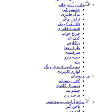
خانه و آشپزخانه
جامسواکی
ماگ فانتزی
تراول ماگ
فلاسک کوچک
قمقمه فانتزی
چراغ خواب
کیف غذا
جاکارتی
ظرف غذا
سرکلیدی
جعبه دارو
چتر
زیپ کیپ فانتزی و بگ
لوازم کاربردی
مد و پوشاک
کلاه زمستانه
دستمال کاغذی
چشم بند
پد ضد درد
لوازم آرایشی و بهداشتی
ناخن گیر
آینه جیبی