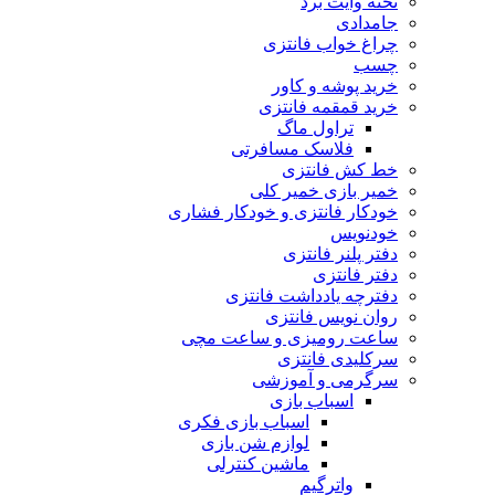
تخته وایت برد
جامدادی
چراغ خواب فانتزی
چسب
خرید پوشه و کاور
خرید قمقمه فانتزی
تراول ماگ
فلاسک مسافرتی
خط کش فانتزی
خمیر بازی خمیر کلی
خودکار فانتزی و خودکار فشاری
خودنویس
دفتر پلنر فانتزی
دفتر فانتزی
دفترچه یادداشت فانتزی
روان نویس فانتزی
ساعت رومیزی و ساعت مچی
سرکلیدی فانتزی
سرگرمی و آموزشی
اسباب بازی
اسباب بازی فکری
لوازم شن بازی
ماشین کنترلی
واترگیم