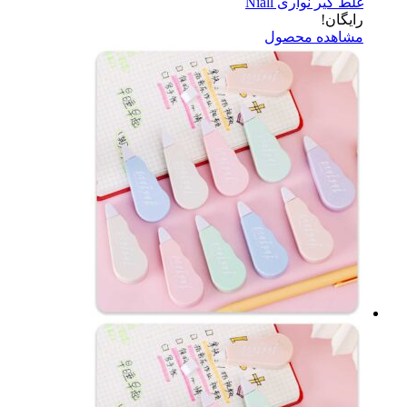
غلط گیر نواری Niall
رایگان!
مشاهده محصول