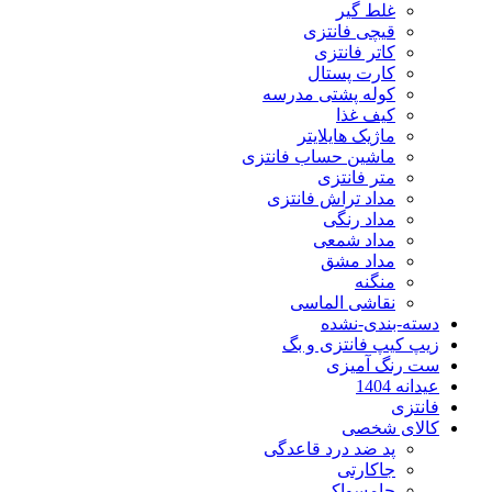
غلط گیر
قیچی فانتزی
کاتر فانتزی
کارت پستال
کوله پشتی مدرسه
کیف غذا
ماژیک هایلایتر
ماشین حساب فانتزی
متر فانتزی
مداد تراش فانتزی
مداد رنگی
مداد شمعی
مداد مشق
منگنه
نقاشی الماسی
دسته-بندی-نشده
زیپ کیپ فانتزی و بگ
ست رنگ آمیزی
عیدانه 1404
فانتزی
کالای شخصی
پد ضد درد قاعدگی
جاکارتی
جامسواکی