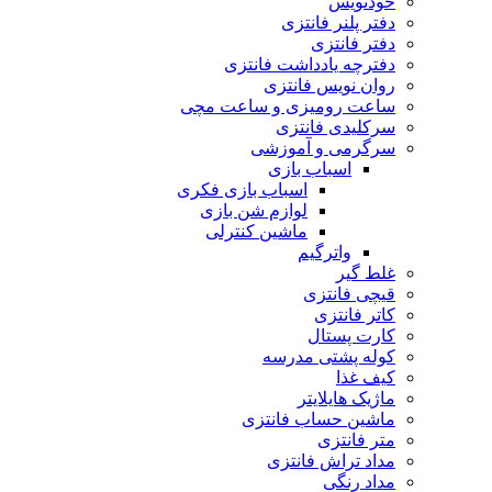
خودنویس
دفتر پلنر فانتزی
دفتر فانتزی
دفترچه یادداشت فانتزی
روان نویس فانتزی
ساعت رومیزی و ساعت مچی
سرکلیدی فانتزی
سرگرمی و آموزشی
اسباب بازی
اسباب بازی فکری
لوازم شن بازی
ماشین کنترلی
واترگیم
غلط گیر
قیچی فانتزی
کاتر فانتزی
کارت پستال
کوله پشتی مدرسه
کیف غذا
ماژیک هایلایتر
ماشین حساب فانتزی
متر فانتزی
مداد تراش فانتزی
مداد رنگی