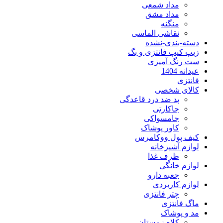
مداد شمعی
مداد مشق
منگنه
نقاشی الماسی
دسته-بندی-نشده
زیپ کیپ فانتزی و بگ
ست رنگ آمیزی
عیدانه 1404
فانتزی
کالای شخصی
پد ضد درد قاعدگی
جاکارتی
جامسواکی
کاور پوشاک
کیف پول ووکامرس
لوازم آشپزخانه
ظرف غذا
لوازم خانگی
جعبه دارو
لوازم کاربردی
چتر فانتزی
ماگ فانتزی
مد و پوشاک
کلاه زمستان