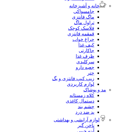
خانه و آشپزخانه
جامسواکی
ماگ فانتزی
تراول ماگ
فلاسک کوچک
قمقمه فانتزی
چراغ خواب
کیف غذا
جاکارتی
ظرف غذا
سرکلیدی
جعبه دارو
چتر
زیپ کیپ فانتزی و بگ
لوازم کاربردی
مد و پوشاک
کلاه زمستانه
دستمال کاغذی
چشم بند
پد ضد درد
لوازم آرایشی و بهداشتی
ناخن گیر
آینه جیبی