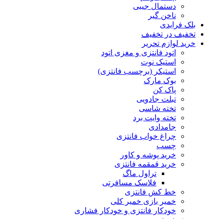
دستمال جیبی
ناخن گیر
بلک فرایدی
تخفیف در تخفیف
خرید لوازم تحریر
اتود فانتزی و مغزی اتود
استیک نوت
استیکر (برچسب فانتزی)
بوک مارک
پاک کن
تبلت جادویی
تخته شاسی
تخته وایت برد
جامدادی
چراغ خواب فانتزی
چسب
خرید پوشه و کاور
خرید قمقمه فانتزی
تراول ماگ
فلاسک مسافرتی
خط کش فانتزی
خمیر بازی خمیر کلی
خودکار فانتزی و خودکار فشاری