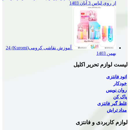
از روی لباس
3 آبان 1403
آموزش نقاشی کرومی(Kuromi)
24
بهمن 1403
لیست لوازم تحریر اکلیل
اتود فانتزی
خودکار
روان نویس
پاک کن
غلط گیر فانتزی
مداد تراش
لوازم کاربردی و فانتزی