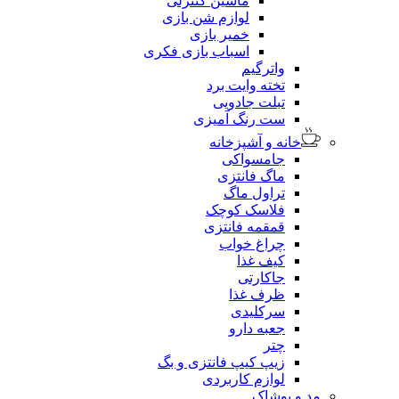
ماشین کنترلی
لوازم شن بازی
خمیر بازی
اسباب بازی فکری
واترگیم
تخته وایت برد
تبلت جادویی
ست رنگ آمیزی
خانه و آشپزخانه
جامسواکی
ماگ فانتزی
تراول ماگ
فلاسک کوچک
قمقمه فانتزی
چراغ خواب
کیف غذا
جاکارتی
ظرف غذا
سرکلیدی
جعبه دارو
چتر
زیپ کیپ فانتزی و بگ
لوازم کاربردی
مد و پوشاک