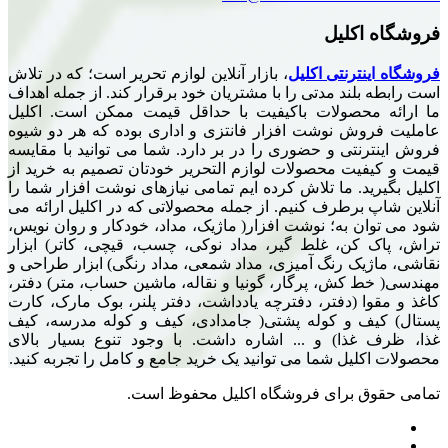
فروشگاه اکلیل
فروشگاه اینترنتی اکلیل
، بازار آنلاین لوازم تحریر است؛ که در تلاش
است رابطه بلند مدتی را با مشتریان خود برقرار کند. از جمله اهداف
ما ارائه محصولات باکیفیت با حداقل قیمت ممکن است. اکلیل
عاملیت فروش نوشت افزار فانتزی و اداری بوده که هر دو شیوه
فروش اینترنتی و حضوری را در بر دارد. شما می توانید با مقایسه
قیمت و کیفیت محصولات لوازم التحریر خودتان تصمیم به خرید از
اکلیل بگیرید. ما تلاش کرده ایم تمامی نیازهای نوشت افزار شما را
آنلاین شاپ برطرف کنیم. از جمله محصولاتی که در اکلیل ارائه می
شود می توان به؛ نوشت افزار( ماژیک، مداد، خودکار و روان نویس،
تراش، پاک کن، غلط گیر، مداد نوکی، چسب، قیچی، کاتر) ابزار
نقاشی، ماژیک رنگ آمیزی، مداد شمعی، مداد رنگی) ابزار طراحی و
مهندسی( خط کش، پرگار، گونیا و نقاله، ماشین حساب، متر) دفتر،
کاغذ و مقوا (دفتر، دفترچه یادداشت، دفتر پلنر، بوک مارک، کارت
پستال) کیف و کوله پشتی( جامدادی، کیف و کوله مدرسه، کیف
غذا، ظرف غذا) و ... اشاره داشت. با وجود تنوع بسیار بالای
محصولات اکلیل شما می توانید یک خرید جامع و کامل را تجربه کنید.
تمامی حقوق برای فروشگاه اکلیل محفوظ است.