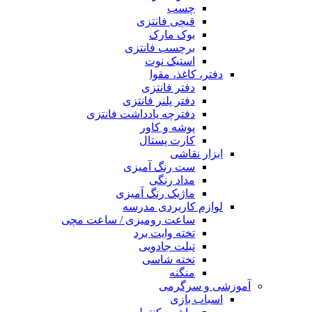
چسب
قیچی فانتزی
بوک مارک
برچسب فانتزی
استیک نوت
دفتر، کاغذ، مقوا
دفتر فانتزی
دفتر پلنر فانتزی
دفترچه یادداشت فانتزی
پوشه و کاور
کارت پستال
ابزار نقاشی
ست رنگ آمیزی
مداد رنگی
ماژیک رنگ آمیزی
لوازم کاربردی مدرسه
ساعت رومیزی / ساعت مچی
تخته وایت برد
تبلت جادویی
تخته شاسی
منگنه
آموزشی و سرگرمی
اسباب بازی