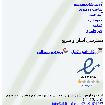
کوله پشتی مدرسه
ساعت رومیزی
آینه جیبی
جعبه دارو
قمقمه
چتر فانتزی
دسترسی آسان و سریع
پایگاه دانش اکلیل
بروزترین مطالب
استان فارس، شهر شیراز، خیابان مشیر، مجتمع مشیر، طبقه هم
کف، پلاک G5
info@akliland.com
021-91691267