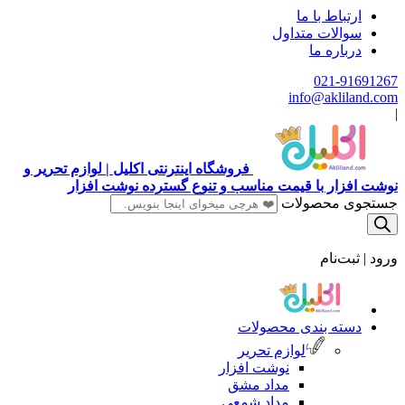
ارتباط با ما
سوالات متداول
درباره ما
021-91691267
info@akliland.com
|
فروشگاه اینترنتی اکلیل | لوازم تحریر و
نوشت افزار با قیمت مناسب و تنوع گسترده نوشت افزار
جستجوی محصولات
ورود | ثبت‌نام
دسته بندی محصولات
لوازم تحریر
نوشت افزار
مداد مشق
مداد شمعی