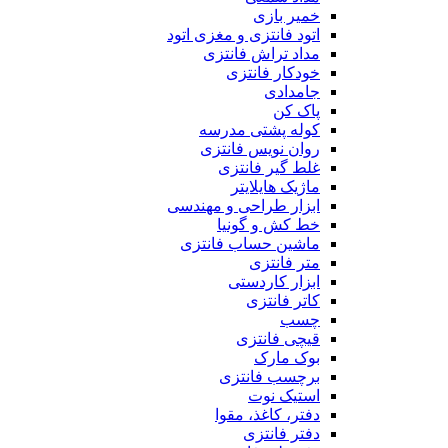
خمیر بازی
اتود فانتزی و مغزی اتود
مداد تراش فانتزی
خودکار فانتزی
جامدادی
پاک کن
کوله پشتی مدرسه
روان نویس فانتزی
غلط گیر فانتزی
ماژیک هایلایتر
ابزار طراحی و مهندسی
خط کش و گونیا
ماشین حساب فانتزی
متر فانتزی
ابزار کاردستی
کاتر فانتزی
چسب
قیچی فانتزی
بوک مارک
برچسب فانتزی
استیک نوت
دفتر، کاغذ، مقوا
دفتر فانتزی