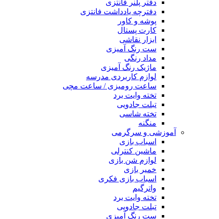
دفتر پلنر فانتزی
دفترچه یادداشت فانتزی
پوشه و کاور
کارت پستال
ابزار نقاشی
ست رنگ آمیزی
مداد رنگی
ماژیک رنگ آمیزی
لوازم کاربردی مدرسه
ساعت رومیزی / ساعت مچی
تخته وایت برد
تبلت جادویی
تخته شاسی
منگنه
آموزشی و سرگرمی
اسباب بازی
ماشین کنترلی
لوازم شن بازی
خمیر بازی
اسباب بازی فکری
واترگیم
تخته وایت برد
تبلت جادویی
ست رنگ آمیزی