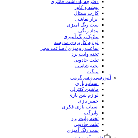
دفترچه یادداشت فانتزی
پوشه و کاور
کارت پستال
ابزار نقاشی
ست رنگ آمیزی
مداد رنگی
ماژیک رنگ آمیزی
لوازم کاربردی مدرسه
ساعت رومیزی / ساعت مچی
تخته وایت برد
تبلت جادویی
تخته شاسی
منگنه
آموزشی و سرگرمی
اسباب بازی
ماشین کنترلی
لوازم شن بازی
خمیر بازی
اسباب بازی فکری
واترگیم
تخته وایت برد
تبلت جادویی
ست رنگ آمیزی