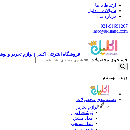
ارتباط با ما
سوالات متداول
درباره ما
021-91691267
info@akliland.com
|
فروشگاه اینترنتی اکلیل | لوازم تحریر و ن
جستجوی محصولات
ورود | ثبت‌نام
دسته بندی محصولات
لوازم تحریر
نوشت افزار
مداد مشق
مداد شمعی
خمیر بازی