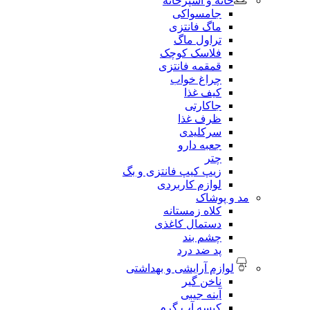
خانه و آشپزخانه
جامسواکی
ماگ فانتزی
تراول ماگ
فلاسک کوچک
قمقمه فانتزی
چراغ خواب
کیف غذا
جاکارتی
ظرف غذا
سرکلیدی
جعبه دارو
چتر
زیپ کیپ فانتزی و بگ
لوازم کاربردی
مد و پوشاک
کلاه زمستانه
دستمال کاغذی
چشم بند
پد ضد درد
لوازم آرایشی و بهداشتی
ناخن گیر
آینه جیبی
کیسه آب گرم