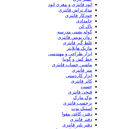
اتود فانتزی و مغزی اتود
مداد تراش فانتزی
خودکار فانتزی
جامدادی
پاک کن
کوله پشتی مدرسه
روان نویس فانتزی
غلط گیر فانتزی
ماژیک هایلایتر
ابزار طراحی و مهندسی
خط کش و گونیا
ماشین حساب فانتزی
متر فانتزی
ابزار کاردستی
کاتر فانتزی
چسب
قیچی فانتزی
بوک مارک
برچسب فانتزی
استیک نوت
دفتر، کاغذ، مقوا
دفتر فانتزی
دفتر پلنر فانتزی