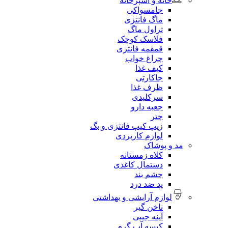
خانه و آشپزخانه
جامسواکی
ماگ فانتزی
تراول ماگ
فلاسک کوچک
قمقمه فانتزی
چراغ خواب
کیف غذا
جاکارتی
ظرف غذا
سرکلیدی
جعبه دارو
چتر
زیپ کیپ فانتزی و بگ
لوازم کاربردی
مد و پوشاک
کلاه زمستانه
دستمال کاغذی
چشم بند
پد ضد درد
لوازم آرایشی و بهداشتی
ناخن گیر
آینه جیبی
کیسه آب گرم