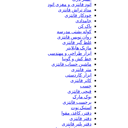
اتود فانتزی و مغزی اتود
مداد تراش فانتزی
خودکار فانتزی
جامدادی
پاک کن
کوله پشتی مدرسه
روان نویس فانتزی
غلط گیر فانتزی
ماژیک هایلایتر
ابزار طراحی و مهندسی
خط کش و گونیا
ماشین حساب فانتزی
متر فانتزی
ابزار کاردستی
کاتر فانتزی
چسب
قیچی فانتزی
بوک مارک
برچسب فانتزی
استیک نوت
دفتر، کاغذ، مقوا
دفتر فانتزی
دفتر پلنر فانتزی