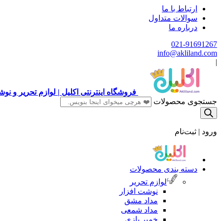
ارتباط با ما
سوالات متداول
درباره ما
021-91691267
info@akliland.com
|
فروشگاه اینترنتی اکلیل | لوازم تحریر و ن
جستجوی محصولات
ورود | ثبت‌نام
دسته بندی محصولات
لوازم تحریر
نوشت افزار
مداد مشق
مداد شمعی
خمیر بازی