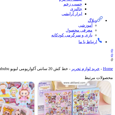
چسب زخم
جالنزی
ابزار آرایشی
وبلاگ
آموزشی
معرفی محصول
بازی و سرگرمی کودکانه
ارتباط با ما
0
0
0
Home
-
خرید لوازم تحریر
-
خط کش 20 سانتی آکواریومی لبوبو Labubu
محصولات مرتبط