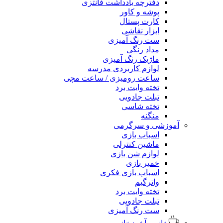
دفترچه یادداشت فانتزی
پوشه و کاور
کارت پستال
ابزار نقاشی
ست رنگ آمیزی
مداد رنگی
ماژیک رنگ آمیزی
لوازم کاربردی مدرسه
ساعت رومیزی / ساعت مچی
تخته وایت برد
تبلت جادویی
تخته شاسی
منگنه
آموزشی و سرگرمی
اسباب بازی
ماشین کنترلی
لوازم شن بازی
خمیر بازی
اسباب بازی فکری
واترگیم
تخته وایت برد
تبلت جادویی
ست رنگ آمیزی