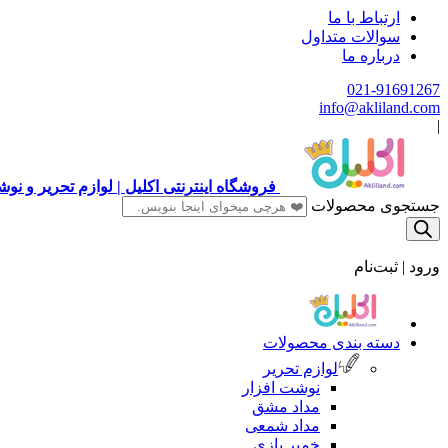
ارتباط با ما
سوالات متداول
درباره ما
021-91691267
info@akliland.com
|
فروشگاه اینترنتی اکلیل | لوازم تحریر و ن
جستجوی محصولات
ورود | ثبت‌نام
دسته بندی محصولات
لوازم تحریر
نوشت افزار
مداد مشق
مداد شمعی
خمیر بازی