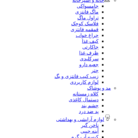
خانه و آشپزخانه
جامسواکی
ماگ فانتزی
تراول ماگ
فلاسک کوچک
قمقمه فانتزی
چراغ خواب
کیف غذا
جاکارتی
ظرف غذا
سرکلیدی
جعبه دارو
چتر
زیپ کیپ فانتزی و بگ
لوازم کاربردی
مد و پوشاک
کلاه زمستانه
دستمال کاغذی
چشم بند
پد ضد درد
لوازم آرایشی و بهداشتی
ناخن گیر
آینه جیبی
کیسه آب گرم