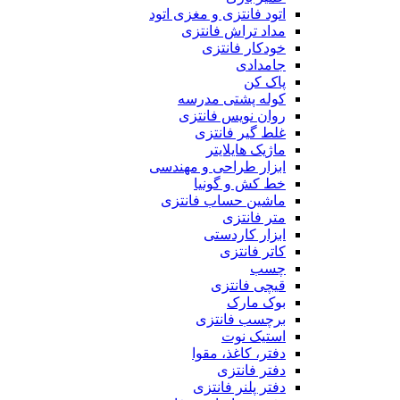
اتود فانتزی و مغزی اتود
مداد تراش فانتزی
خودکار فانتزی
جامدادی
پاک کن
کوله پشتی مدرسه
روان نویس فانتزی
غلط گیر فانتزی
ماژیک هایلایتر
ابزار طراحی و مهندسی
خط کش و گونیا
ماشین حساب فانتزی
متر فانتزی
ابزار کاردستی
کاتر فانتزی
چسب
قیچی فانتزی
بوک مارک
برچسب فانتزی
استیک نوت
دفتر، کاغذ، مقوا
دفتر فانتزی
دفتر پلنر فانتزی