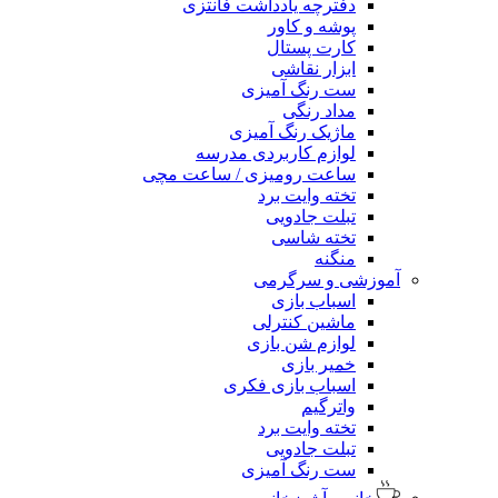
دفترچه یادداشت فانتزی
پوشه و کاور
کارت پستال
ابزار نقاشی
ست رنگ آمیزی
مداد رنگی
ماژیک رنگ آمیزی
لوازم کاربردی مدرسه
ساعت رومیزی / ساعت مچی
تخته وایت برد
تبلت جادویی
تخته شاسی
منگنه
آموزشی و سرگرمی
اسباب بازی
ماشین کنترلی
لوازم شن بازی
خمیر بازی
اسباب بازی فکری
واترگیم
تخته وایت برد
تبلت جادویی
ست رنگ آمیزی