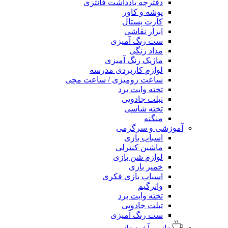
دفترچه یادداشت فانتزی
پوشه و کاور
کارت پستال
ابزار نقاشی
ست رنگ آمیزی
مداد رنگی
ماژیک رنگ آمیزی
لوازم کاربردی مدرسه
ساعت رومیزی / ساعت مچی
تخته وایت برد
تبلت جادویی
تخته شاسی
منگنه
آموزشی و سرگرمی
اسباب بازی
ماشین کنترلی
لوازم شن بازی
خمیر بازی
اسباب بازی فکری
واترگیم
تخته وایت برد
تبلت جادویی
ست رنگ آمیزی