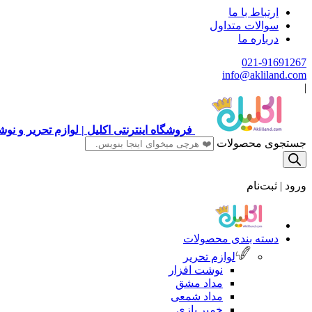
ارتباط با ما
سوالات متداول
درباره ما
021-91691267
info@akliland.com
|
فروشگاه اینترنتی اکلیل | لوازم تحریر و ن
جستجوی محصولات
ورود | ثبت‌نام
دسته بندی محصولات
لوازم تحریر
نوشت افزار
مداد مشق
مداد شمعی
خمیر بازی