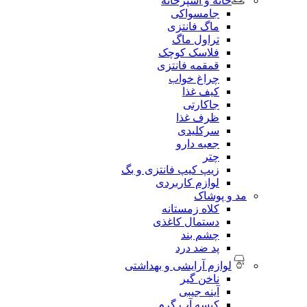
خانه و آشپزخانه
جامسواکی
ماگ فانتزی
تراول ماگ
فلاسک کوچک
قمقمه فانتزی
چراغ خواب
کیف غذا
جاکارتی
ظرف غذا
سرکلیدی
جعبه دارو
چتر
زیپ کیپ فانتزی و بگ
لوازم کاربردی
مد و پوشاک
کلاه زمستانه
دستمال کاغذی
چشم بند
پد ضد درد
لوازم آرایشی و بهداشتی
ناخن گیر
آینه جیبی
کیسه آب گرم