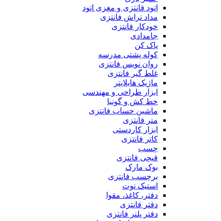
اتود فانتزی و مغزی اتود
مداد تراش فانتزی
خودکار فانتزی
جامدادی
پاک کن
کوله پشتی مدرسه
روان نویس فانتزی
غلط گیر فانتزی
ماژیک هایلایتر
ابزار طراحی و مهندسی
خط کش و گونیا
ماشین حساب فانتزی
متر فانتزی
ابزار کاردستی
کاتر فانتزی
چسب
قیچی فانتزی
بوک مارک
برچسب فانتزی
استیک نوت
دفتر، کاغذ، مقوا
دفتر فانتزی
دفتر پلنر فانتزی