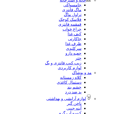
خانه و آشپزخانه
جامسواکی
ماگ فانتزی
تراول ماگ
فلاسک کوچک
قمقمه فانتزی
چراغ خواب
کیف غذا
جاکارتی
ظرف غذا
سرکلیدی
جعبه دارو
چتر
زیپ کیپ فانتزی و بگ
لوازم کاربردی
مد و پوشاک
کلاه زمستانه
دستمال کاغذی
چشم بند
پد ضد درد
لوازم آرایشی و بهداشتی
ناخن گیر
آینه جیبی
کیسه آب گرم