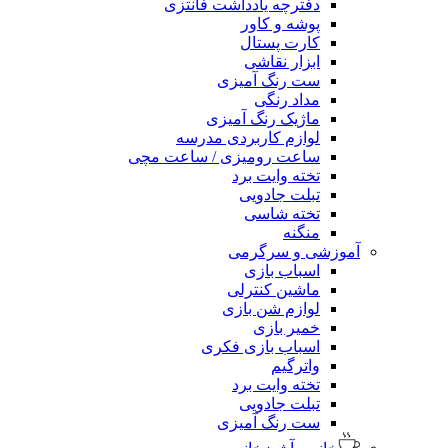
دفترچه یادداشت فانتزی
پوشه و کاور
کارت پستال
ابزار نقاشی
ست رنگ آمیزی
مداد رنگی
ماژیک رنگ آمیزی
لوازم کاربردی مدرسه
ساعت رومیزی / ساعت مچی
تخته وایت برد
تبلت جادویی
تخته شاسی
منگنه
آموزشی و سرگرمی
اسباب بازی
ماشین کنترلی
لوازم شن بازی
خمیر بازی
اسباب بازی فکری
واترگیم
تخته وایت برد
تبلت جادویی
ست رنگ آمیزی