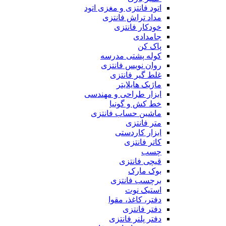
اتود فانتزی و مغزی اتود
مداد تراش فانتزی
خودکار فانتزی
جامدادی
پاک کن
کوله پشتی مدرسه
روان نویس فانتزی
غلط گیر فانتزی
ماژیک هایلایتر
ابزار طراحی و مهندسی
خط کش و گونیا
ماشین حساب فانتزی
متر فانتزی
ابزار کاردستی
کاتر فانتزی
چسب
قیچی فانتزی
بوک مارک
برچسب فانتزی
استیک نوت
دفتر، کاغذ، مقوا
دفتر فانتزی
دفتر پلنر فانتزی