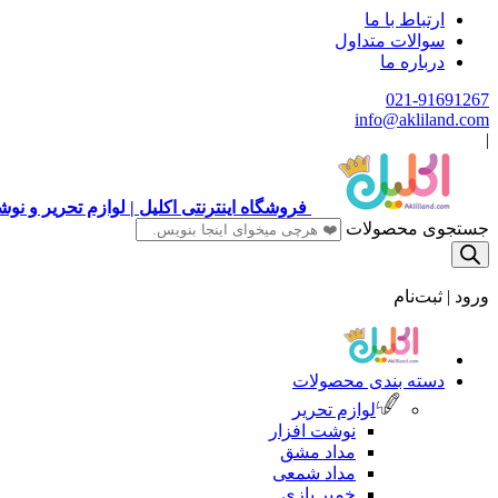
ارتباط با ما
سوالات متداول
درباره ما
021-91691267
info@akliland.com
|
فروشگاه اینترنتی اکلیل | لوازم تحریر و ن
جستجوی محصولات
ورود | ثبت‌نام
دسته بندی محصولات
لوازم تحریر
نوشت افزار
مداد مشق
مداد شمعی
خمیر بازی