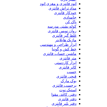
اتود فانتزی و مغزی اتود
مداد تراش فانتزی
خودکار فانتزی
جامدادی
پاک کن
کوله پشتی مدرسه
روان نویس فانتزی
غلط گیر فانتزی
ماژیک هایلایتر
ابزار طراحی و مهندسی
خط کش و گونیا
ماشین حساب فانتزی
متر فانتزی
ابزار کاردستی
کاتر فانتزی
چسب
قیچی فانتزی
بوک مارک
برچسب فانتزی
استیک نوت
دفتر، کاغذ، مقوا
دفتر فانتزی
دفتر پلنر فانتزی