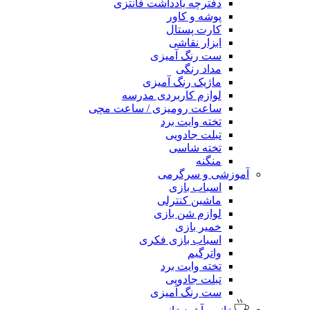
دفترچه یادداشت فانتزی
پوشه و کاور
کارت پستال
ابزار نقاشی
ست رنگ آمیزی
مداد رنگی
ماژیک رنگ آمیزی
لوازم کاربردی مدرسه
ساعت رومیزی / ساعت مچی
تخته وایت برد
تبلت جادویی
تخته شاسی
منگنه
آموزشی و سرگرمی
اسباب بازی
ماشین کنترلی
لوازم شن بازی
خمیر بازی
اسباب بازی فکری
واترگیم
تخته وایت برد
تبلت جادویی
ست رنگ آمیزی