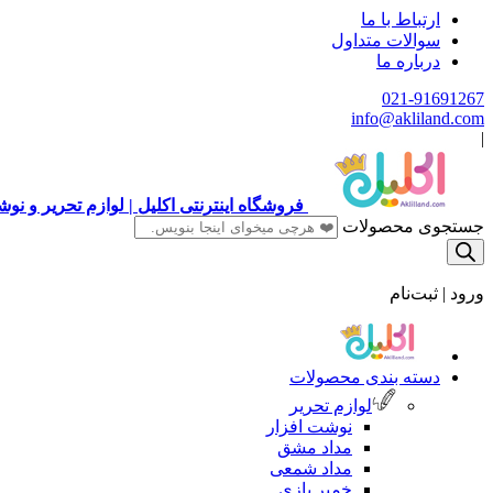
ارتباط با ما
سوالات متداول
درباره ما
021-91691267
info@akliland.com
|
فروشگاه اینترنتی اکلیل | لوازم تحریر و ن
جستجوی محصولات
ورود | ثبت‌نام
دسته بندی محصولات
لوازم تحریر
نوشت افزار
مداد مشق
مداد شمعی
خمیر بازی