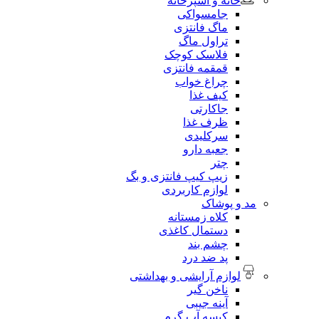
خانه و آشپزخانه
جامسواکی
ماگ فانتزی
تراول ماگ
فلاسک کوچک
قمقمه فانتزی
چراغ خواب
کیف غذا
جاکارتی
ظرف غذا
سرکلیدی
جعبه دارو
چتر
زیپ کیپ فانتزی و بگ
لوازم کاربردی
مد و پوشاک
کلاه زمستانه
دستمال کاغذی
چشم بند
پد ضد درد
لوازم آرایشی و بهداشتی
ناخن گیر
آینه جیبی
کیسه آب گرم