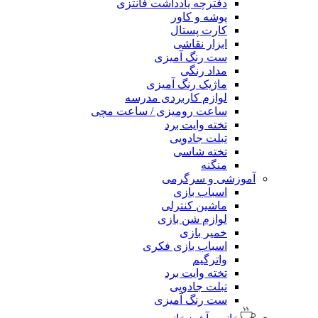
دفترچه یادداشت فانتزی
پوشه و کاور
کارت پستال
ابزار نقاشی
ست رنگ آمیزی
مداد رنگی
ماژیک رنگ آمیزی
لوازم کاربردی مدرسه
ساعت رومیزی / ساعت مچی
تخته وایت برد
تبلت جادویی
تخته شاسی
منگنه
آموزشی و سرگرمی
اسباب بازی
ماشین کنترلی
لوازم شن بازی
خمیر بازی
اسباب بازی فکری
واترگیم
تخته وایت برد
تبلت جادویی
ست رنگ آمیزی