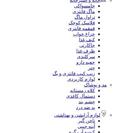
خانه و آشپزخانه
جامسواکی
ماگ فانتزی
تراول ماگ
فلاسک کوچک
قمقمه فانتزی
چراغ خواب
کیف غذا
جاکارتی
ظرف غذا
سرکلیدی
جعبه دارو
چتر
زیپ کیپ فانتزی و بگ
لوازم کاربردی
مد و پوشاک
کلاه زمستانه
دستمال کاغذی
چشم بند
پد ضد درد
لوازم آرایشی و بهداشتی
ناخن گیر
آینه جیبی
کیسه آب گرم