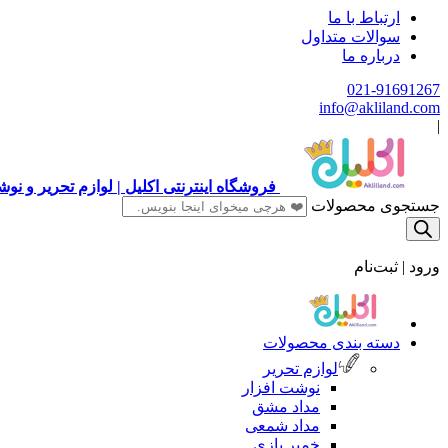
ارتباط با ما
سوالات متداول
درباره ما
021-91691267
info@akliland.com
|
فروشگاه اینترنتی اکلیل | لوازم تحریر و ن
جستجوی محصولات
ورود | ثبت‌نام
دسته بندی محصولات
لوازم تحریر
نوشت افزار
مداد مشق
مداد شمعی
خمیر بازی