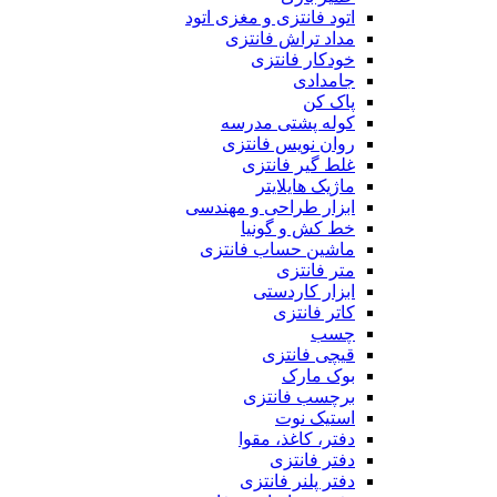
اتود فانتزی و مغزی اتود
مداد تراش فانتزی
خودکار فانتزی
جامدادی
پاک کن
کوله پشتی مدرسه
روان نویس فانتزی
غلط گیر فانتزی
ماژیک هایلایتر
ابزار طراحی و مهندسی
خط کش و گونیا
ماشین حساب فانتزی
متر فانتزی
ابزار کاردستی
کاتر فانتزی
چسب
قیچی فانتزی
بوک مارک
برچسب فانتزی
استیک نوت
دفتر، کاغذ، مقوا
دفتر فانتزی
دفتر پلنر فانتزی