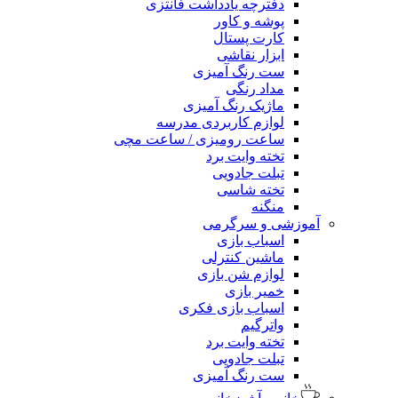
دفترچه یادداشت فانتزی
پوشه و کاور
کارت پستال
ابزار نقاشی
ست رنگ آمیزی
مداد رنگی
ماژیک رنگ آمیزی
لوازم کاربردی مدرسه
ساعت رومیزی / ساعت مچی
تخته وایت برد
تبلت جادویی
تخته شاسی
منگنه
آموزشی و سرگرمی
اسباب بازی
ماشین کنترلی
لوازم شن بازی
خمیر بازی
اسباب بازی فکری
واترگیم
تخته وایت برد
تبلت جادویی
ست رنگ آمیزی