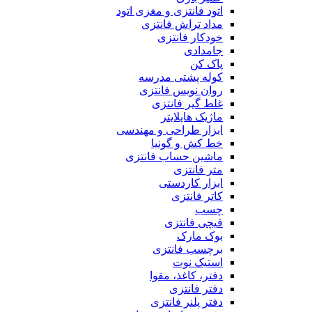
اتود فانتزی و مغزی اتود
مداد تراش فانتزی
خودکار فانتزی
جامدادی
پاک کن
کوله پشتی مدرسه
روان نویس فانتزی
غلط گیر فانتزی
ماژیک هایلایتر
ابزار طراحی و مهندسی
خط کش و گونیا
ماشین حساب فانتزی
متر فانتزی
ابزار کاردستی
کاتر فانتزی
چسب
قیچی فانتزی
بوک مارک
برچسب فانتزی
استیک نوت
دفتر، کاغذ، مقوا
دفتر فانتزی
دفتر پلنر فانتزی