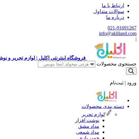
ارتباط با ما
سوالات متداول
درباره ما
021-91691267
info@akliland.com
|
فروشگاه اینترنتی اکلیل | لوازم تحریر و ن
جستجوی محصولات
ورود | ثبت‌نام
دسته بندی محصولات
لوازم تحریر
نوشت افزار
مداد مشق
مداد شمعی
خمیر بازی