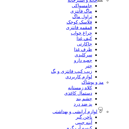
خانه و آشپزخانه
جامسواکی
ماگ فانتزی
تراول ماگ
فلاسک کوچک
قمقمه فانتزی
چراغ خواب
کیف غذا
جاکارتی
ظرف غذا
سرکلیدی
جعبه دارو
چتر
زیپ کیپ فانتزی و بگ
لوازم کاربردی
مد و پوشاک
کلاه زمستانه
دستمال کاغذی
چشم بند
پد ضد درد
لوازم آرایشی و بهداشتی
ناخن گیر
آینه جیبی
کیسه آب گرم