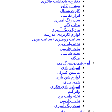
دفترچه یادداشت فانتزی
پوشه و کاور
کارت پستال
ابزار نقاشی
ست رنگ آمیزی
مداد رنگی
ماژیک رنگ آمیزی
لوازم کاربردی مدرسه
ساعت رومیزی / ساعت مچی
تخته وایت برد
تبلت جادویی
تخته شاسی
منگنه
آموزشی و سرگرمی
اسباب بازی
ماشین کنترلی
لوازم شن بازی
خمیر بازی
اسباب بازی فکری
واترگیم
تخته وایت برد
تبلت جادویی
ست رنگ آمیزی