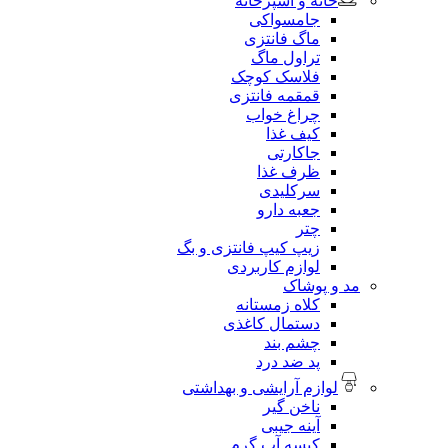
خانه و آشپزخانه
جامسواکی
ماگ فانتزی
تراول ماگ
فلاسک کوچک
قمقمه فانتزی
چراغ خواب
کیف غذا
جاکارتی
ظرف غذا
سرکلیدی
جعبه دارو
چتر
زیپ کیپ فانتزی و بگ
لوازم کاربردی
مد و پوشاک
کلاه زمستانه
دستمال کاغذی
چشم بند
پد ضد درد
لوازم آرایشی و بهداشتی
ناخن گیر
آینه جیبی
کیسه آب گرم