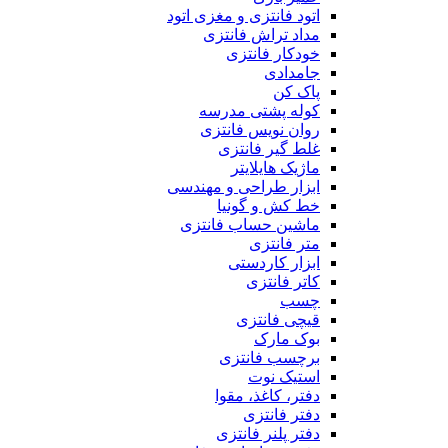
اتود فانتزی و مغزی اتود
مداد تراش فانتزی
خودکار فانتزی
جامدادی
پاک کن
کوله پشتی مدرسه
روان نویس فانتزی
غلط گیر فانتزی
ماژیک هایلایتر
ابزار طراحی و مهندسی
خط کش و گونیا
ماشین حساب فانتزی
متر فانتزی
ابزار کاردستی
کاتر فانتزی
چسب
قیچی فانتزی
بوک مارک
برچسب فانتزی
استیک نوت
دفتر، کاغذ، مقوا
دفتر فانتزی
دفتر پلنر فانتزی