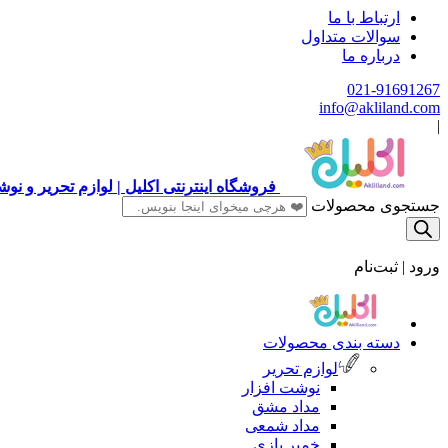
ارتباط با ما
سوالات متداول
درباره ما
021-91691267
info@akliland.com
|
فروشگاه اینترنتی اکلیل | لوازم تحریر و ن
جستجوی محصولات
ورود | ثبت‌نام
دسته بندی محصولات
لوازم تحریر
نوشت افزار
مداد مشق
مداد شمعی
خمیر بازی