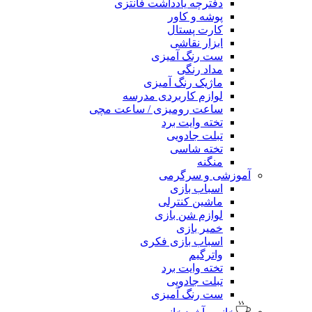
دفترچه یادداشت فانتزی
پوشه و کاور
کارت پستال
ابزار نقاشی
ست رنگ آمیزی
مداد رنگی
ماژیک رنگ آمیزی
لوازم کاربردی مدرسه
ساعت رومیزی / ساعت مچی
تخته وایت برد
تبلت جادویی
تخته شاسی
منگنه
آموزشی و سرگرمی
اسباب بازی
ماشین کنترلی
لوازم شن بازی
خمیر بازی
اسباب بازی فکری
واترگیم
تخته وایت برد
تبلت جادویی
ست رنگ آمیزی