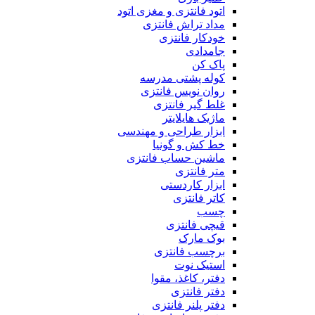
اتود فانتزی و مغزی اتود
مداد تراش فانتزی
خودکار فانتزی
جامدادی
پاک کن
کوله پشتی مدرسه
روان نویس فانتزی
غلط گیر فانتزی
ماژیک هایلایتر
ابزار طراحی و مهندسی
خط کش و گونیا
ماشین حساب فانتزی
متر فانتزی
ابزار کاردستی
کاتر فانتزی
چسب
قیچی فانتزی
بوک مارک
برچسب فانتزی
استیک نوت
دفتر، کاغذ، مقوا
دفتر فانتزی
دفتر پلنر فانتزی