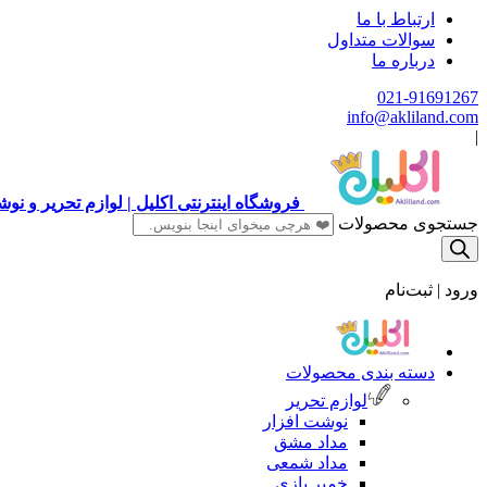
ارتباط با ما
سوالات متداول
درباره ما
021-91691267
info@akliland.com
|
فروشگاه اینترنتی اکلیل | لوازم تحریر و ن
جستجوی محصولات
ورود | ثبت‌نام
دسته بندی محصولات
لوازم تحریر
نوشت افزار
مداد مشق
مداد شمعی
خمیر بازی