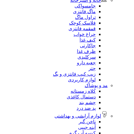
خانه و آشپزخانه
جامسواکی
ماگ فانتزی
تراول ماگ
فلاسک کوچک
قمقمه فانتزی
چراغ خواب
کیف غذا
جاکارتی
ظرف غذا
سرکلیدی
جعبه دارو
چتر
زیپ کیپ فانتزی و بگ
لوازم کاربردی
مد و پوشاک
کلاه زمستانه
دستمال کاغذی
چشم بند
پد ضد درد
لوازم آرایشی و بهداشتی
ناخن گیر
آینه جیبی
کیسه آب گرم