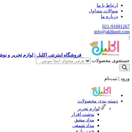
ارتباط با ما
سوالات متداول
درباره ما
021-91691267
info@akliland.com
|
فروشگاه اینترنتی اکلیل | لوازم تحریر و ن
جستجوی محصولات
ورود | ثبت‌نام
دسته بندی محصولات
لوازم تحریر
نوشت افزار
مداد مشق
مداد شمعی
خمیر بازی