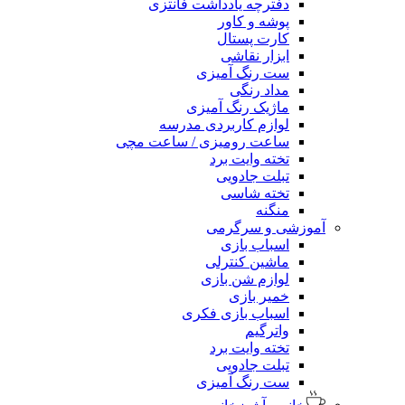
دفترچه یادداشت فانتزی
پوشه و کاور
کارت پستال
ابزار نقاشی
ست رنگ آمیزی
مداد رنگی
ماژیک رنگ آمیزی
لوازم کاربردی مدرسه
ساعت رومیزی / ساعت مچی
تخته وایت برد
تبلت جادویی
تخته شاسی
منگنه
آموزشی و سرگرمی
اسباب بازی
ماشین کنترلی
لوازم شن بازی
خمیر بازی
اسباب بازی فکری
واترگیم
تخته وایت برد
تبلت جادویی
ست رنگ آمیزی