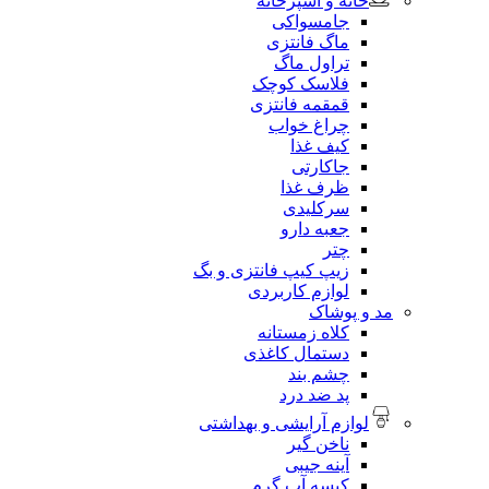
خانه و آشپزخانه
جامسواکی
ماگ فانتزی
تراول ماگ
فلاسک کوچک
قمقمه فانتزی
چراغ خواب
کیف غذا
جاکارتی
ظرف غذا
سرکلیدی
جعبه دارو
چتر
زیپ کیپ فانتزی و بگ
لوازم کاربردی
مد و پوشاک
کلاه زمستانه
دستمال کاغذی
چشم بند
پد ضد درد
لوازم آرایشی و بهداشتی
ناخن گیر
آینه جیبی
کیسه آب گرم