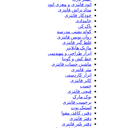
اتود فانتزی و مغزی اتود
مداد تراش فانتزی
خودکار فانتزی
جامدادی
پاک کن
کوله پشتی مدرسه
روان نویس فانتزی
غلط گیر فانتزی
ماژیک هایلایتر
ابزار طراحی و مهندسی
خط کش و گونیا
ماشین حساب فانتزی
متر فانتزی
ابزار کاردستی
کاتر فانتزی
چسب
قیچی فانتزی
بوک مارک
برچسب فانتزی
استیک نوت
دفتر، کاغذ، مقوا
دفتر فانتزی
دفتر پلنر فانتزی