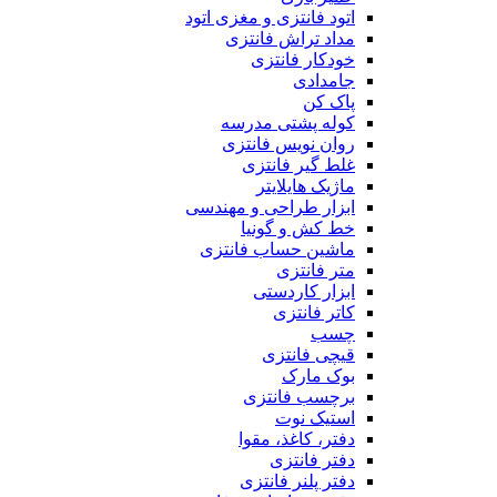
اتود فانتزی و مغزی اتود
مداد تراش فانتزی
خودکار فانتزی
جامدادی
پاک کن
کوله پشتی مدرسه
روان نویس فانتزی
غلط گیر فانتزی
ماژیک هایلایتر
ابزار طراحی و مهندسی
خط کش و گونیا
ماشین حساب فانتزی
متر فانتزی
ابزار کاردستی
کاتر فانتزی
چسب
قیچی فانتزی
بوک مارک
برچسب فانتزی
استیک نوت
دفتر، کاغذ، مقوا
دفتر فانتزی
دفتر پلنر فانتزی