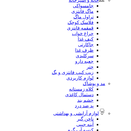
خانه و آشپزخانه
جامسواکی
ماگ فانتزی
تراول ماگ
فلاسک کوچک
قمقمه فانتزی
چراغ خواب
کیف غذا
جاکارتی
ظرف غذا
سرکلیدی
جعبه دارو
چتر
زیپ کیپ فانتزی و بگ
لوازم کاربردی
مد و پوشاک
کلاه زمستانه
دستمال کاغذی
چشم بند
پد ضد درد
لوازم آرایشی و بهداشتی
ناخن گیر
آینه جیبی
کیسه آب گرم