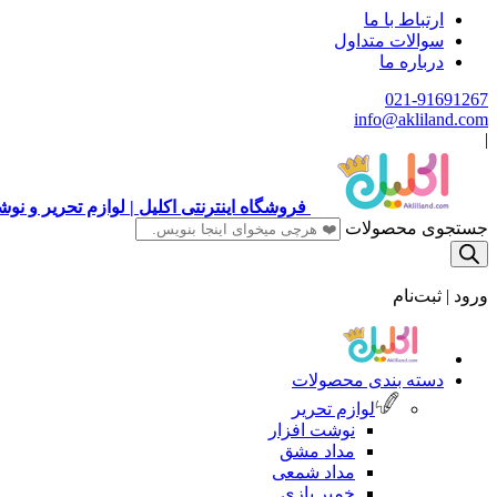
ارتباط با ما
سوالات متداول
درباره ما
021-91691267
info@akliland.com
|
فروشگاه اینترنتی اکلیل | لوازم تحریر و ن
جستجوی محصولات
ورود | ثبت‌نام
دسته بندی محصولات
لوازم تحریر
نوشت افزار
مداد مشق
مداد شمعی
خمیر بازی