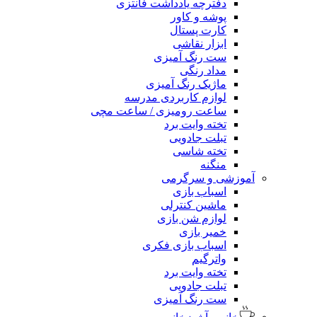
دفترچه یادداشت فانتزی
پوشه و کاور
کارت پستال
ابزار نقاشی
ست رنگ آمیزی
مداد رنگی
ماژیک رنگ آمیزی
لوازم کاربردی مدرسه
ساعت رومیزی / ساعت مچی
تخته وایت برد
تبلت جادویی
تخته شاسی
منگنه
آموزشی و سرگرمی
اسباب بازی
ماشین کنترلی
لوازم شن بازی
خمیر بازی
اسباب بازی فکری
واترگیم
تخته وایت برد
تبلت جادویی
ست رنگ آمیزی