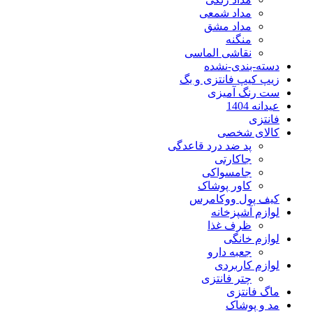
مداد شمعی
مداد مشق
منگنه
نقاشی الماسی
دسته-بندی-نشده
زیپ کیپ فانتزی و بگ
ست رنگ آمیزی
عیدانه 1404
فانتزی
کالای شخصی
پد ضد درد قاعدگی
جاکارتی
جامسواکی
کاور پوشاک
کیف پول ووکامرس
لوازم آشپزخانه
ظرف غذا
لوازم خانگی
جعبه دارو
لوازم کاربردی
چتر فانتزی
ماگ فانتزی
مد و پوشاک