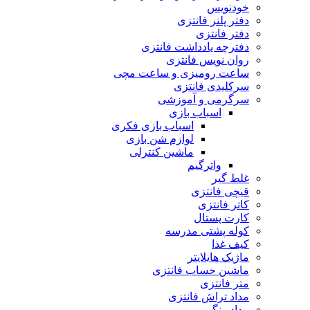
خودنویس
دفتر پلنر فانتزی
دفتر فانتزی
دفترچه یادداشت فانتزی
روان نویس فانتزی
ساعت رومیزی و ساعت مچی
سرکلیدی فانتزی
سرگرمی و آموزشی
اسباب بازی
اسباب بازی فکری
لوازم شن بازی
ماشین کنترلی
واترگیم
غلط گیر
قیچی فانتزی
کاتر فانتزی
کارت پستال
کوله پشتی مدرسه
کیف غذا
ماژیک هایلایتر
ماشین حساب فانتزی
متر فانتزی
مداد تراش فانتزی
مداد رنگی