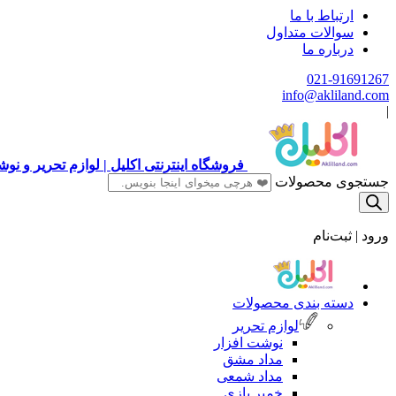
ارتباط با ما
سوالات متداول
درباره ما
021-91691267
info@akliland.com
|
فروشگاه اینترنتی اکلیل | لوازم تحریر و ن
جستجوی محصولات
ورود | ثبت‌نام
دسته بندی محصولات
لوازم تحریر
نوشت افزار
مداد مشق
مداد شمعی
خمیر بازی