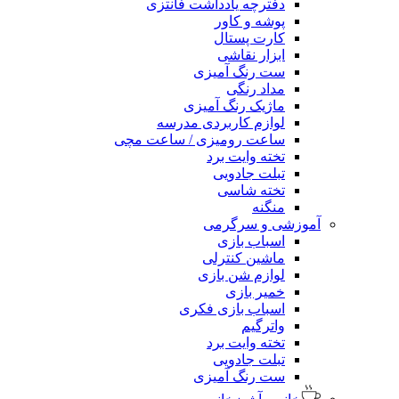
دفترچه یادداشت فانتزی
پوشه و کاور
کارت پستال
ابزار نقاشی
ست رنگ آمیزی
مداد رنگی
ماژیک رنگ آمیزی
لوازم کاربردی مدرسه
ساعت رومیزی / ساعت مچی
تخته وایت برد
تبلت جادویی
تخته شاسی
منگنه
آموزشی و سرگرمی
اسباب بازی
ماشین کنترلی
لوازم شن بازی
خمیر بازی
اسباب بازی فکری
واترگیم
تخته وایت برد
تبلت جادویی
ست رنگ آمیزی