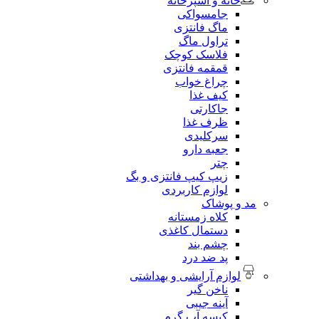
خانه و آشپزخانه
جامسواکی
ماگ فانتزی
تراول ماگ
فلاسک کوچک
قمقمه فانتزی
چراغ خواب
کیف غذا
جاکارتی
ظرف غذا
سرکلیدی
جعبه دارو
چتر
زیپ کیپ فانتزی و بگ
لوازم کاربردی
مد و پوشاک
کلاه زمستانه
دستمال کاغذی
چشم بند
پد ضد درد
لوازم آرایشی و بهداشتی
ناخن گیر
آینه جیبی
کیسه آب گرم