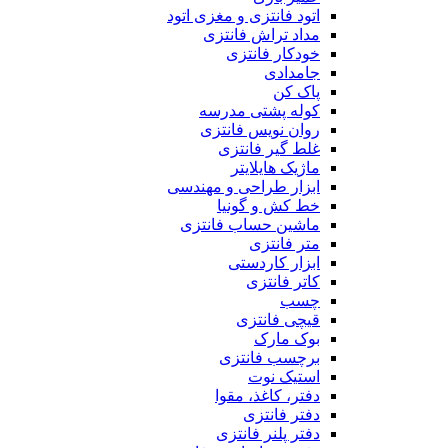
اتود فانتزی و مغزی اتود
مداد تراش فانتزی
خودکار فانتزی
جامدادی
پاک کن
کوله پشتی مدرسه
روان نویس فانتزی
غلط گیر فانتزی
ماژیک هایلایتر
ابزار طراحی و مهندسی
خط کش و گونیا
ماشین حساب فانتزی
متر فانتزی
ابزار کاردستی
کاتر فانتزی
چسب
قیچی فانتزی
بوک مارک
برچسب فانتزی
استیک نوت
دفتر، کاغذ، مقوا
دفتر فانتزی
دفتر پلنر فانتزی