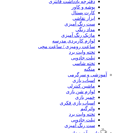
دفترچه یادداشت فانتزی
پوشه و کاور
کارت پستال
ابزار نقاشی
ست رنگ آمیزی
مداد رنگی
ماژیک رنگ آمیزی
لوازم کاربردی مدرسه
ساعت رومیزی / ساعت مچی
تخته وایت برد
تبلت جادویی
تخته شاسی
منگنه
آموزشی و سرگرمی
اسباب بازی
ماشین کنترلی
لوازم شن بازی
خمیر بازی
اسباب بازی فکری
واترگیم
تخته وایت برد
تبلت جادویی
ست رنگ آمیزی