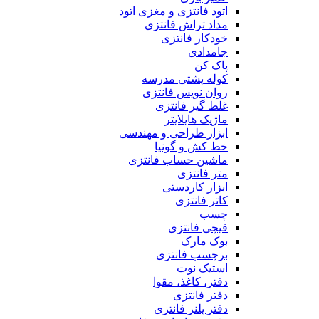
اتود فانتزی و مغزی اتود
مداد تراش فانتزی
خودکار فانتزی
جامدادی
پاک کن
کوله پشتی مدرسه
روان نویس فانتزی
غلط گیر فانتزی
ماژیک هایلایتر
ابزار طراحی و مهندسی
خط کش و گونیا
ماشین حساب فانتزی
متر فانتزی
ابزار کاردستی
کاتر فانتزی
چسب
قیچی فانتزی
بوک مارک
برچسب فانتزی
استیک نوت
دفتر، کاغذ، مقوا
دفتر فانتزی
دفتر پلنر فانتزی