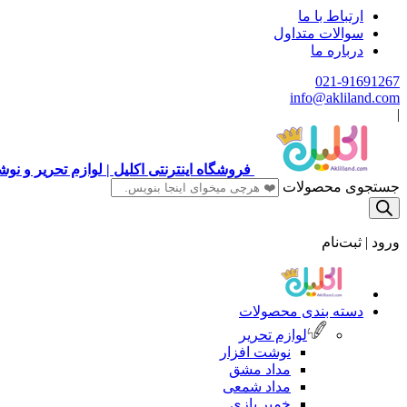
ارتباط با ما
سوالات متداول
درباره ما
021-91691267
info@akliland.com
|
فروشگاه اینترنتی اکلیل | لوازم تحریر و ن
جستجوی محصولات
ورود | ثبت‌نام
دسته بندی محصولات
لوازم تحریر
نوشت افزار
مداد مشق
مداد شمعی
خمیر بازی