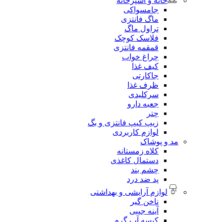
خانه و آشپزخانه
جامسواکی
ماگ فانتزی
تراول ماگ
فلاسک کوچک
قمقمه فانتزی
چراغ خواب
کیف غذا
جاکارتی
ظرف غذا
سرکلیدی
جعبه دارو
چتر
زیپ کیپ فانتزی و بگ
لوازم کاربردی
مد و پوشاک
کلاه زمستانه
دستمال کاغذی
چشم بند
پد ضد درد
لوازم آرایشی و بهداشتی
ناخن گیر
آینه جیبی
کیسه آب گرم