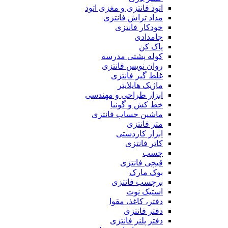
اتود فانتزی و مغزی اتود
مداد تراش فانتزی
خودکار فانتزی
جامدادی
پاک کن
کوله پشتی مدرسه
روان نویس فانتزی
غلط گیر فانتزی
ماژیک هایلایتر
ابزار طراحی و مهندسی
خط کش و گونیا
ماشین حساب فانتزی
متر فانتزی
ابزار کاردستی
کاتر فانتزی
چسب
قیچی فانتزی
بوک مارک
برچسب فانتزی
استیک نوت
دفتر، کاغذ، مقوا
دفتر فانتزی
دفتر پلنر فانتزی