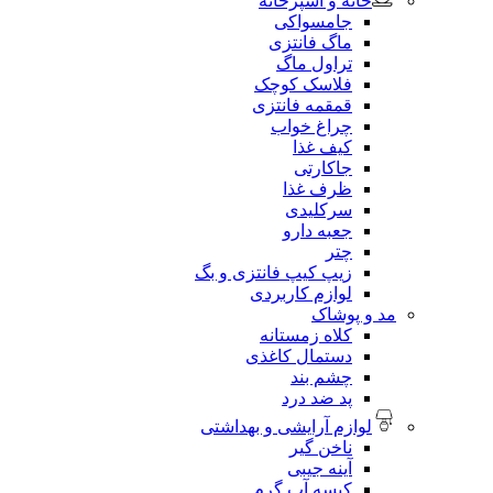
خانه و آشپزخانه
جامسواکی
ماگ فانتزی
تراول ماگ
فلاسک کوچک
قمقمه فانتزی
چراغ خواب
کیف غذا
جاکارتی
ظرف غذا
سرکلیدی
جعبه دارو
چتر
زیپ کیپ فانتزی و بگ
لوازم کاربردی
مد و پوشاک
کلاه زمستانه
دستمال کاغذی
چشم بند
پد ضد درد
لوازم آرایشی و بهداشتی
ناخن گیر
آینه جیبی
کیسه آب گرم