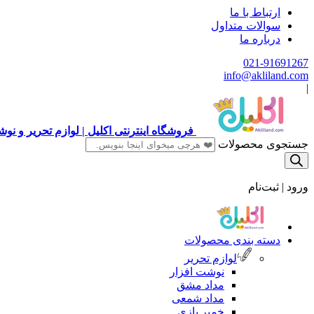
ارتباط با ما
سوالات متداول
درباره ما
021-91691267
info@akliland.com
|
فروشگاه اینترنتی اکلیل | لوازم تحریر و ن
جستجوی محصولات
ورود | ثبت‌نام
دسته بندی محصولات
لوازم تحریر
نوشت افزار
مداد مشق
مداد شمعی
خمیر بازی