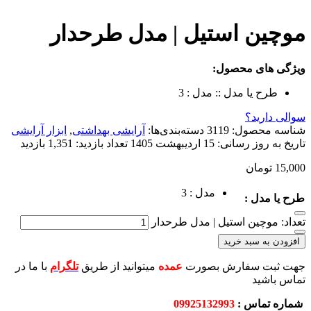
 استیل | مدل طرحدار
 محصول:
ا مدل ::
مدل : 3
د؟
صول:
3119
دسته‌بندی‌ها:
آرایشی بهداشتی
,
ابزار آرایشی
ز رسانی:
15 اردیبهشت 1405
تعداد بازدید:
1,351 بازدید
ن
مدل : 3
 :
ن استیل | مدل طرحدار
بد خرید
سفارش بصورت
عمده
میتوانید از طریق
تلگرام
با ما در
س :
09925132993