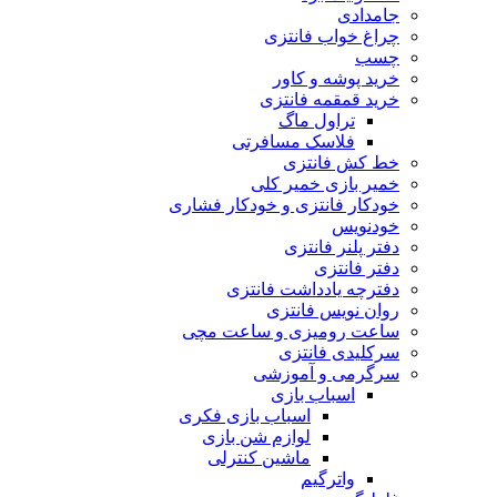
جامدادی
چراغ خواب فانتزی
چسب
خرید پوشه و کاور
خرید قمقمه فانتزی
تراول ماگ
فلاسک مسافرتی
خط کش فانتزی
خمیر بازی خمیر کلی
خودکار فانتزی و خودکار فشاری
خودنویس
دفتر پلنر فانتزی
دفتر فانتزی
دفترچه یادداشت فانتزی
روان نویس فانتزی
ساعت رومیزی و ساعت مچی
سرکلیدی فانتزی
سرگرمی و آموزشی
اسباب بازی
اسباب بازی فکری
لوازم شن بازی
ماشین کنترلی
واترگیم