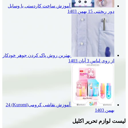
آموزش ساخت کاردستی با وسایل
یختنی
15 بهمن 1403
بهترین روش پاک کردن جوهر خودکار
وی لباس
3 آبان 1403
آموزش نقاشی کرومی(Kuromi)
24
1
م تحریر اکلیل