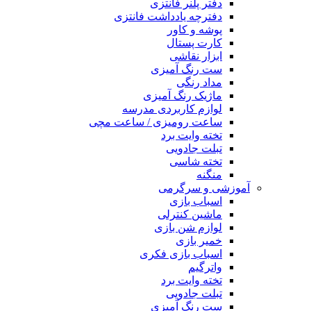
دفتر پلنر فانتزی
دفترچه یادداشت فانتزی
پوشه و کاور
کارت پستال
ابزار نقاشی
ست رنگ آمیزی
مداد رنگی
ماژیک رنگ آمیزی
لوازم کاربردی مدرسه
ساعت رومیزی / ساعت مچی
تخته وایت برد
تبلت جادویی
تخته شاسی
منگنه
آموزشی و سرگرمی
اسباب بازی
ماشین کنترلی
لوازم شن بازی
خمیر بازی
اسباب بازی فکری
واترگیم
تخته وایت برد
تبلت جادویی
ست رنگ آمیزی