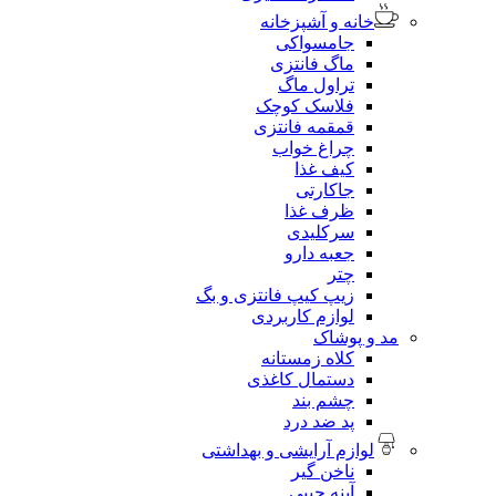
خانه و آشپزخانه
جامسواکی
ماگ فانتزی
تراول ماگ
فلاسک کوچک
قمقمه فانتزی
چراغ خواب
کیف غذا
جاکارتی
ظرف غذا
سرکلیدی
جعبه دارو
چتر
زیپ کیپ فانتزی و بگ
لوازم کاربردی
مد و پوشاک
کلاه زمستانه
دستمال کاغذی
چشم بند
پد ضد درد
لوازم آرایشی و بهداشتی
ناخن گیر
آینه جیبی