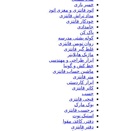
خمیر بازی
اتود فانتزی و مغزی اتود
مداد تراش فانتزی
خودکار فانتزی
جامدادی
پاک کن
کوله پشتی مدرسه
روان نویس فانتزی
غلط گیر فانتزی
ماژیک هایلایتر
ابزار طراحی و مهندسی
خط کش و گونیا
ماشین حساب فانتزی
متر فانتزی
ابزار کاردستی
کاتر فانتزی
چسب
قیچی فانتزی
بوک مارک
برچسب فانتزی
استیک نوت
دفتر، کاغذ، مقوا
دفتر فانتزی