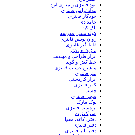
اتود فانتزی و مغزی اتود
مداد تراش فانتزی
خودکار فانتزی
جامدادی
پاک کن
کوله پشتی مدرسه
روان نویس فانتزی
غلط گیر فانتزی
ماژیک هایلایتر
ابزار طراحی و مهندسی
خط کش و گونیا
ماشین حساب فانتزی
متر فانتزی
ابزار کاردستی
کاتر فانتزی
چسب
قیچی فانتزی
بوک مارک
برچسب فانتزی
استیک نوت
دفتر، کاغذ، مقوا
دفتر فانتزی
دفتر پلنر فانتزی