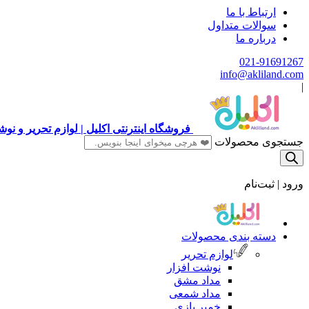
ارتباط با ما
سوالات متداول
درباره ما
021-91691267
info@akliland.com
|
فروشگاه اینترنتی اکلیل | لوازم تحریر و ن
جستجوی محصولات
ورود | ثبت‌نام
دسته بندی محصولات
لوازم تحریر
نوشت افزار
مداد مشق
مداد شمعی
خمیر بازی