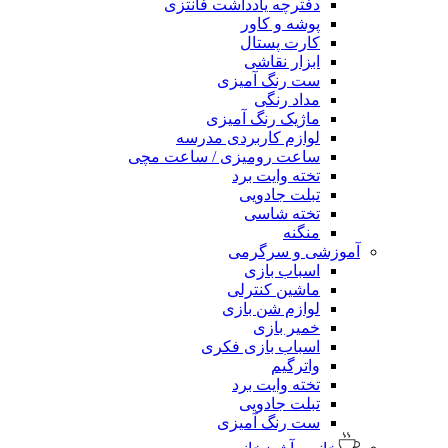
دفترچه یادداشت فانتزی
پوشه و کاور
کارت پستال
ابزار نقاشی
ست رنگ آمیزی
مداد رنگی
ماژیک رنگ آمیزی
لوازم کاربردی مدرسه
ساعت رومیزی / ساعت مچی
تخته وایت برد
تبلت جادویی
تخته شاسی
منگنه
آموزشی و سرگرمی
اسباب بازی
ماشین کنترلی
لوازم شن بازی
خمیر بازی
اسباب بازی فکری
واترگیم
تخته وایت برد
تبلت جادویی
ست رنگ آمیزی