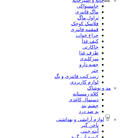
خانه و آشپزخانه
جامسواکی
ماگ فانتزی
تراول ماگ
فلاسک کوچک
قمقمه فانتزی
چراغ خواب
کیف غذا
جاکارتی
ظرف غذا
سرکلیدی
جعبه دارو
چتر
زیپ کیپ فانتزی و بگ
لوازم کاربردی
مد و پوشاک
کلاه زمستانه
دستمال کاغذی
چشم بند
پد ضد درد
لوازم آرایشی و بهداشتی
ناخن گیر
آینه جیبی
کیسه آب گرم