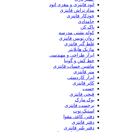
اتود فانتزی و مغزی اتود
مداد تراش فانتزی
خودکار فانتزی
جامدادی
پاک کن
کوله پشتی مدرسه
روان نویس فانتزی
غلط گیر فانتزی
ماژیک هایلایتر
ابزار طراحی و مهندسی
خط کش و گونیا
ماشین حساب فانتزی
متر فانتزی
ابزار کاردستی
کاتر فانتزی
چسب
قیچی فانتزی
بوک مارک
برچسب فانتزی
استیک نوت
دفتر، کاغذ، مقوا
دفتر فانتزی
دفتر پلنر فانتزی