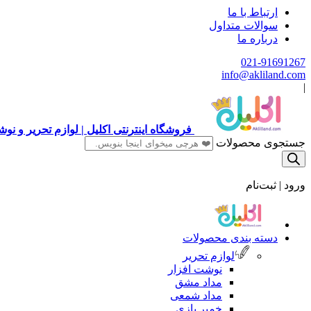
ارتباط با ما
سوالات متداول
درباره ما
021-91691267
info@akliland.com
|
فروشگاه اینترنتی اکلیل | لوازم تحریر و ن
جستجوی محصولات
ورود | ثبت‌نام
دسته بندی محصولات
لوازم تحریر
نوشت افزار
مداد مشق
مداد شمعی
خمیر بازی