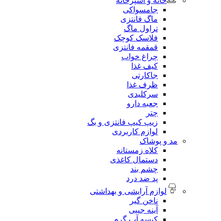
خانه و آشپزخانه
جامسواکی
ماگ فانتزی
تراول ماگ
فلاسک کوچک
قمقمه فانتزی
چراغ خواب
کیف غذا
جاکارتی
ظرف غذا
سرکلیدی
جعبه دارو
چتر
زیپ کیپ فانتزی و بگ
لوازم کاربردی
مد و پوشاک
کلاه زمستانه
دستمال کاغذی
چشم بند
پد ضد درد
لوازم آرایشی و بهداشتی
ناخن گیر
آینه جیبی
کیسه آب گرم