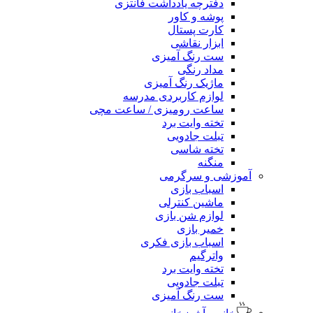
دفترچه یادداشت فانتزی
پوشه و کاور
کارت پستال
ابزار نقاشی
ست رنگ آمیزی
مداد رنگی
ماژیک رنگ آمیزی
لوازم کاربردی مدرسه
ساعت رومیزی / ساعت مچی
تخته وایت برد
تبلت جادویی
تخته شاسی
منگنه
آموزشی و سرگرمی
اسباب بازی
ماشین کنترلی
لوازم شن بازی
خمیر بازی
اسباب بازی فکری
واترگیم
تخته وایت برد
تبلت جادویی
ست رنگ آمیزی