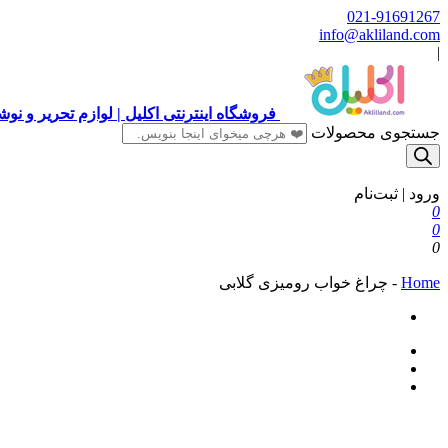
021-91691267
info@akliland.com
|
فروشگاه اینترنتی اکلیل | لوازم تحریر و ن
جستجوی محصولات
ورود | ثبت‌نام
0
0
0
Home
-
چراغ خواب رومیزی گلابی