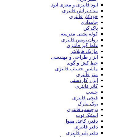
اتود فانتزی و مغزی اتود
مداد تراش فانتزی
خودکار فانتزی
جامدادی
پاک کن
کوله پشتی مدرسه
روان نویس فانتزی
غلط گیر فانتزی
ماژیک هایلایتر
ابزار طراحی و مهندسی
خط کش و گونیا
ماشین حساب فانتزی
متر فانتزی
ابزار کاردستی
کاتر فانتزی
چسب
قیچی فانتزی
بوک مارک
برچسب فانتزی
استیک نوت
دفتر، کاغذ، مقوا
دفتر فانتزی
دفتر پلنر فانتزی