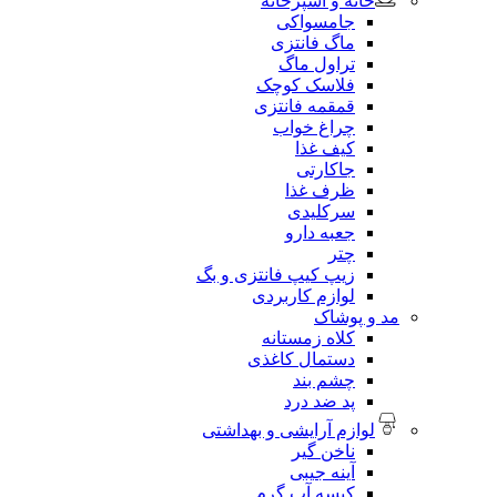
خانه و آشپزخانه
جامسواکی
ماگ فانتزی
تراول ماگ
فلاسک کوچک
قمقمه فانتزی
چراغ خواب
کیف غذا
جاکارتی
ظرف غذا
سرکلیدی
جعبه دارو
چتر
زیپ کیپ فانتزی و بگ
لوازم کاربردی
مد و پوشاک
کلاه زمستانه
دستمال کاغذی
چشم بند
پد ضد درد
لوازم آرایشی و بهداشتی
ناخن گیر
آینه جیبی
کیسه آب گرم