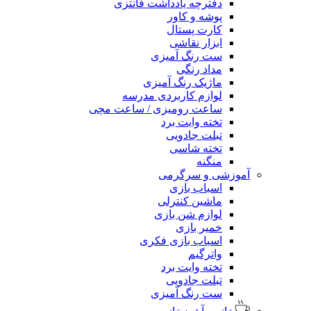
دفترچه یادداشت فانتزی
پوشه و کاور
کارت پستال
ابزار نقاشی
ست رنگ آمیزی
مداد رنگی
ماژیک رنگ آمیزی
لوازم کاربردی مدرسه
ساعت رومیزی / ساعت مچی
تخته وایت برد
تبلت جادویی
تخته شاسی
منگنه
آموزشی و سرگرمی
اسباب بازی
ماشین کنترلی
لوازم شن بازی
خمیر بازی
اسباب بازی فکری
واترگیم
تخته وایت برد
تبلت جادویی
ست رنگ آمیزی