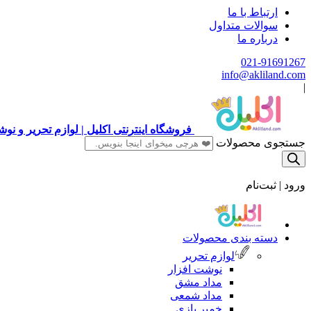
ارتباط با ما
سوالات متداول
درباره ما
021-91691267
info@akliland.com
|
فروشگاه اینترنتی اکلیل | لوازم تحریر و ن
جستجوی محصولات
ورود | ثبت‌نام
دسته بندی محصولات
لوازم تحریر
نوشت افزار
مداد مشق
مداد شمعی
خمیر بازی