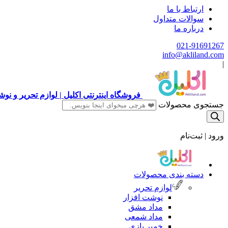
ارتباط با ما
سوالات متداول
درباره ما
021-91691267
info@akliland.com
|
فروشگاه اینترنتی اکلیل | لوازم تحریر و ن
جستجوی محصولات
ورود | ثبت‌نام
دسته بندی محصولات
لوازم تحریر
نوشت افزار
مداد مشق
مداد شمعی
خمیر بازی