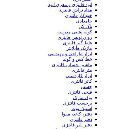
اتود فانتزی و مغزی اتود
مداد تراش فانتزی
خودکار فانتزی
جامدادی
پاک کن
کوله پشتی مدرسه
روان نویس فانتزی
غلط گیر فانتزی
ماژیک هایلایتر
ابزار طراحی و مهندسی
خط کش و گونیا
ماشین حساب فانتزی
متر فانتزی
ابزار کاردستی
کاتر فانتزی
چسب
قیچی فانتزی
بوک مارک
برچسب فانتزی
استیک نوت
دفتر، کاغذ، مقوا
دفتر فانتزی
دفتر پلنر فانتزی