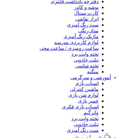
دفترچه یادداشت فانتزی
پوشه و کاور
کارت پستال
ابزار نقاشی
ست رنگ آمیزی
مداد رنگی
ماژیک رنگ آمیزی
لوازم کاربردی مدرسه
ساعت رومیزی / ساعت مچی
تخته وایت برد
تبلت جادویی
تخته شاسی
منگنه
آموزشی و سرگرمی
اسباب بازی
ماشین کنترلی
لوازم شن بازی
خمیر بازی
اسباب بازی فکری
واترگیم
تخته وایت برد
تبلت جادویی
ست رنگ آمیزی