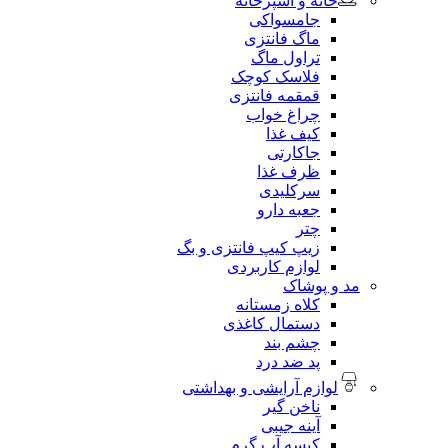
خانه و آشپزخانه
جامسواکی
ماگ فانتزی
تراول ماگ
فلاسک کوچک
قمقمه فانتزی
چراغ خواب
کیف غذا
جاکارتی
ظرف غذا
سرکلیدی
جعبه دارو
چتر
زیپ کیپ فانتزی و بگ
لوازم کاربردی
مد و پوشاک
کلاه زمستانه
دستمال کاغذی
چشم بند
پد ضد درد
لوازم آرایشی و بهداشتی
ناخن گیر
آینه جیبی
کیسه آب گرم