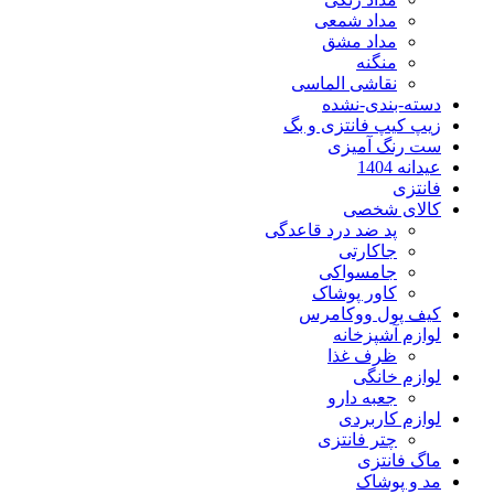
مداد شمعی
مداد مشق
منگنه
نقاشی الماسی
بندی-نشده
یپ فانتزی و بگ
نگ آمیزی
140
ی
ی شخصی
پد ضد درد قاعدگی
جاکارتی
جامسواکی
کاور پوشاک
پول ووکامرس
 آشپزخانه
ظرف غذا
 خانگی
جعبه دارو
 کاربردی
چتر فانتزی
انتزی
پوشاک