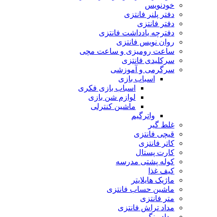
خودنویس
دفتر پلنر فانتزی
دفتر فانتزی
دفترچه یادداشت فانتزی
روان نویس فانتزی
ساعت رومیزی و ساعت مچی
سرکلیدی فانتزی
سرگرمی و آموزشی
اسباب بازی
اسباب بازی فکری
لوازم شن بازی
ماشین کنترلی
واترگیم
غلط گیر
قیچی فانتزی
کاتر فانتزی
کارت پستال
کوله پشتی مدرسه
کیف غذا
ماژیک هایلایتر
ماشین حساب فانتزی
متر فانتزی
مداد تراش فانتزی
مداد رنگی