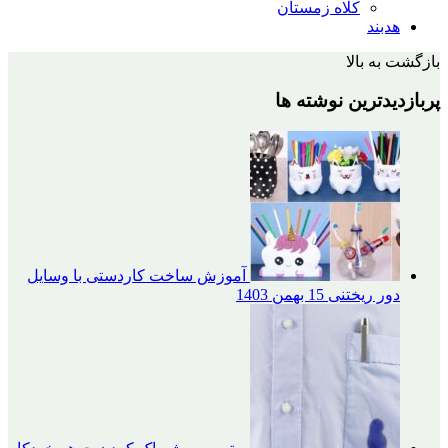
کلاه زمستان
الا
ین نوشته ها
آموزش ساخت کاردستی با وسایل
یختنی
15 بهمن 1403