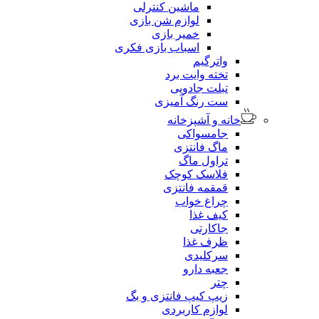
ماشین کنترلی
لوازم شن بازی
خمیر بازی
اسباب بازی فکری
واترگیم
تخته وایت برد
تبلت جادویی
ست رنگ آمیزی
خانه و آشپزخانه
جامسواکی
ماگ فانتزی
تراول ماگ
فلاسک کوچک
قمقمه فانتزی
چراغ خواب
کیف غذا
جاکارتی
ظرف غذا
سرکلیدی
جعبه دارو
چتر
زیپ کیپ فانتزی و بگ
لوازم کاربردی