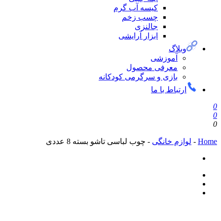
کیسه آب گرم
چسب زخم
جالنزی
ابزار آرایشی
لاگ
آموزشی
معرفی محصول
بازی و سرگرمی کودکانه
تباط با ما
زم خانگی
-
چوب لباسی تاشو بسته 8 عددی