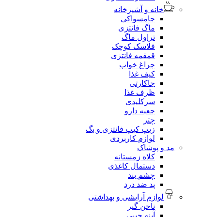
خانه و آشپزخانه
جامسواکی
ماگ فانتزی
تراول ماگ
فلاسک کوچک
قمقمه فانتزی
چراغ خواب
کیف غذا
جاکارتی
ظرف غذا
سرکلیدی
جعبه دارو
چتر
زیپ کیپ فانتزی و بگ
لوازم کاربردی
مد و پوشاک
کلاه زمستانه
دستمال کاغذی
چشم بند
پد ضد درد
لوازم آرایشی و بهداشتی
ناخن گیر
آینه جیبی