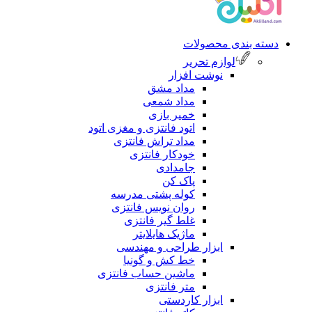
 بندی محصولات
لوازم تحریر
نوشت افزار
مداد مشق
مداد شمعی
خمیر بازی
اتود فانتزی و مغزی اتود
مداد تراش فانتزی
خودکار فانتزی
جامدادی
پاک کن
کوله پشتی مدرسه
روان نویس فانتزی
غلط گیر فانتزی
ماژیک هایلایتر
ابزار طراحی و مهندسی
خط کش و گونیا
ماشین حساب فانتزی
متر فانتزی
ابزار کاردستی