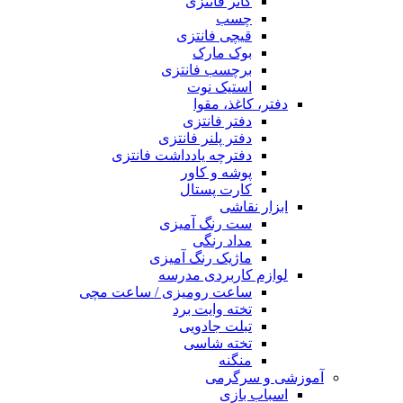
کاتر فانتزی
چسب
قیچی فانتزی
بوک مارک
برچسب فانتزی
استیک نوت
دفتر، کاغذ، مقوا
دفتر فانتزی
دفتر پلنر فانتزی
دفترچه یادداشت فانتزی
پوشه و کاور
کارت پستال
ابزار نقاشی
ست رنگ آمیزی
مداد رنگی
ماژیک رنگ آمیزی
لوازم کاربردی مدرسه
ساعت رومیزی / ساعت مچی
تخته وایت برد
تبلت جادویی
تخته شاسی
منگنه
آموزشی و سرگرمی
اسباب بازی