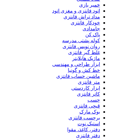
خمیر بازی
اتود فانتزی و مغزی اتود
مداد تراش فانتزی
خودکار فانتزی
جامدادی
پاک کن
کوله پشتی مدرسه
روان نویس فانتزی
غلط گیر فانتزی
ماژیک هایلایتر
ابزار طراحی و مهندسی
خط کش و گونیا
ماشین حساب فانتزی
متر فانتزی
ابزار کاردستی
کاتر فانتزی
چسب
قیچی فانتزی
بوک مارک
برچسب فانتزی
استیک نوت
دفتر، کاغذ، مقوا
دفتر فانتزی