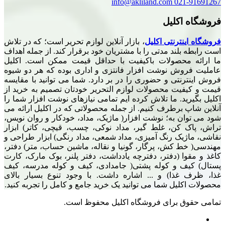
info@akliland.com
02
کلیل
ترنتی اکلیل
، بازار آنلاین لوازم تحریر است؛ که در تلاش
لند مدتی را با مشتریان خود برقرار کند. از جمله اهداف
محصولات باکیفیت با حداقل قیمت ممکن است. اکلیل
ش نوشت افزار فانتزی و اداری بوده که هر دو شیوه
نتی و حضوری را در بر دارد. شما می توانید با مقایسه
یت محصولات لوازم التحریر خودتان تصمیم به خرید از
د. ما تلاش کرده ایم تمامی نیازهای نوشت افزار شما را
 برطرف کنیم. از جمله محصولاتی که در اکلیل ارائه می
ن به؛ نوشت افزار( ماژیک، مداد، خودکار و روان نویس،
کن، غلط گیر، مداد نوکی، چسب، قیچی، کاتر) ابزار
یک رنگ آمیزی، مداد شمعی، مداد رنگی) ابزار طراحی و
 کش، پرگار، گونیا و نقاله، ماشین حساب، متر) دفتر،
ا (دفتر، دفترچه یادداشت، دفتر پلنر، بوک مارک، کارت
ف و کوله پشتی( جامدادی، کیف و کوله مدرسه، کیف
ذا) و ... اشاره داشت. با وجود تنوع بسیار بالای
یل شما می توانید یک خرید جامع و کامل را تجربه کنید.
 برای فروشگاه اکلیل محفوظ است.