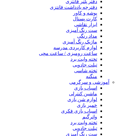
دفتر پلنر فانتزی
دفترچه یادداشت فانتزی
پوشه و کاور
کارت پستال
ابزار نقاشی
ست رنگ آمیزی
مداد رنگی
ماژیک رنگ آمیزی
لوازم کاربردی مدرسه
ساعت رومیزی / ساعت مچی
تخته وایت برد
تبلت جادویی
تخته شاسی
منگنه
آموزشی و سرگرمی
اسباب بازی
ماشین کنترلی
لوازم شن بازی
خمیر بازی
اسباب بازی فکری
واترگیم
تخته وایت برد
تبلت جادویی
ست رنگ آمیزی