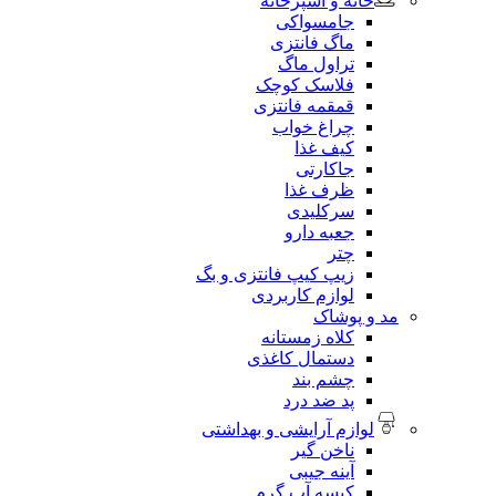
خانه و آشپزخانه
جامسواکی
ماگ فانتزی
تراول ماگ
فلاسک کوچک
قمقمه فانتزی
چراغ خواب
کیف غذا
جاکارتی
ظرف غذا
سرکلیدی
جعبه دارو
چتر
زیپ کیپ فانتزی و بگ
لوازم کاربردی
مد و پوشاک
کلاه زمستانه
دستمال کاغذی
چشم بند
پد ضد درد
لوازم آرایشی و بهداشتی
ناخن گیر
آینه جیبی
کیسه آب گرم