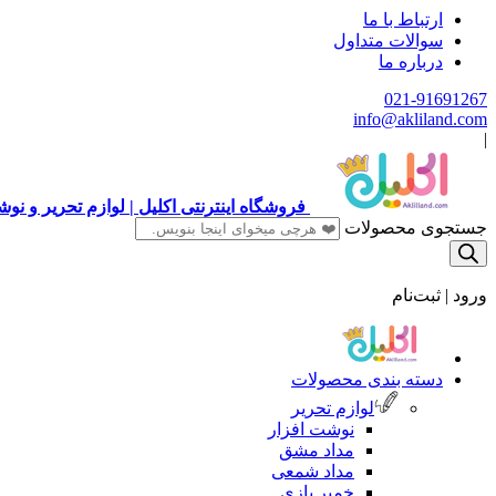
ارتباط با ما
سوالات متداول
درباره ما
021-91691267
info@akliland.com
|
فروشگاه اینترنتی اکلیل | لوازم تحریر و ن
جستجوی محصولات
ورود | ثبت‌نام
دسته بندی محصولات
لوازم تحریر
نوشت افزار
مداد مشق
مداد شمعی
خمیر بازی