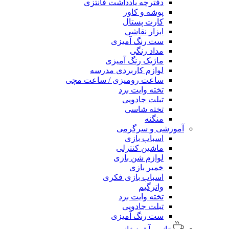
دفترچه یادداشت فانتزی
پوشه و کاور
کارت پستال
ابزار نقاشی
ست رنگ آمیزی
مداد رنگی
ماژیک رنگ آمیزی
لوازم کاربردی مدرسه
ساعت رومیزی / ساعت مچی
تخته وایت برد
تبلت جادویی
تخته شاسی
منگنه
آموزشی و سرگرمی
اسباب بازی
ماشین کنترلی
لوازم شن بازی
خمیر بازی
اسباب بازی فکری
واترگیم
تخته وایت برد
تبلت جادویی
ست رنگ آمیزی