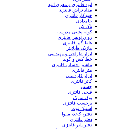
اتود فانتزی و مغزی اتود
مداد تراش فانتزی
خودکار فانتزی
جامدادی
پاک کن
کوله پشتی مدرسه
روان نویس فانتزی
غلط گیر فانتزی
ماژیک هایلایتر
ابزار طراحی و مهندسی
خط کش و گونیا
ماشین حساب فانتزی
متر فانتزی
ابزار کاردستی
کاتر فانتزی
چسب
قیچی فانتزی
بوک مارک
برچسب فانتزی
استیک نوت
دفتر، کاغذ، مقوا
دفتر فانتزی
دفتر پلنر فانتزی