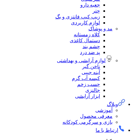
جعبه دارو
چتر
زیپ کیپ فانتزی و بگ
لوازم کاربردی
مد و پوشاک
کلاه زمستانه
دستمال کاغذی
چشم بند
پد ضد درد
لوازم آرایشی و بهداشتی
ناخن گیر
آینه جیبی
کیسه آب گرم
چسب زخم
جالنزی
ابزار آرایشی
لاگ
آموزشی
معرفی محصول
بازی و سرگرمی کودکانه
تباط با ما