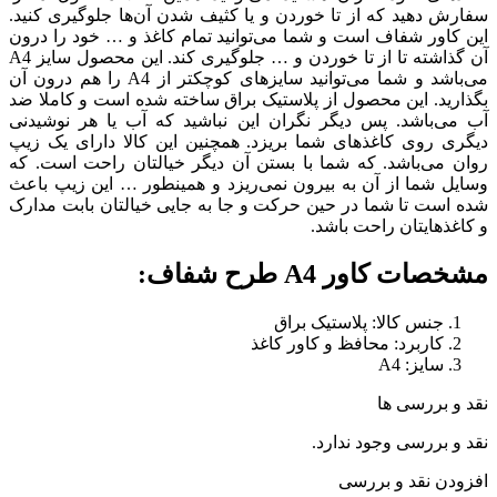
 که از تا خوردن و یا کثیف شدن آن‌ها جلوگیری کنید.
فاف است و شما می‌توانید تمام کاغذ و … خود را درون
آن گذاشته تا از تا خوردن و … جلوگیری کند. این محصول سایز A4
می‌باشد و شما می‌توانید سایزهای کوچکتر از A4 را هم درون آن
ین محصول از پلاستیک براق ساخته شده است و کاملا ضد
. پس دیگر نگران این نباشید که آب یا هر نوشیدنی
کاغذهای شما بریزد. همچنین این کالا دارای یک زیپ
شد. که شما با بستن آن دیگر خیالتان راحت است. که
از آن به بیرون نمی‌ریزد و همینطور … این زیپ باعث
 شما در حین حرکت و جا به جایی خیالتان بابت مدارک
ن راحت باشد.
A4 طرح شفاف:
الا: پلاستیک براق
د: محافظ و کاور کاغذ
A
 ها
 وجود ندارد.
 و بررسی