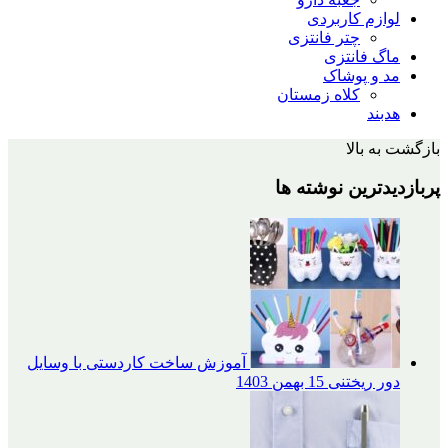
 کاربردی
چتر فانتزی
انتزی
پوشاک
کلاه زمستان
الا
ین نوشته ها
آموزش ساخت کاردستی با وسایل
یختنی
15 بهمن 1403