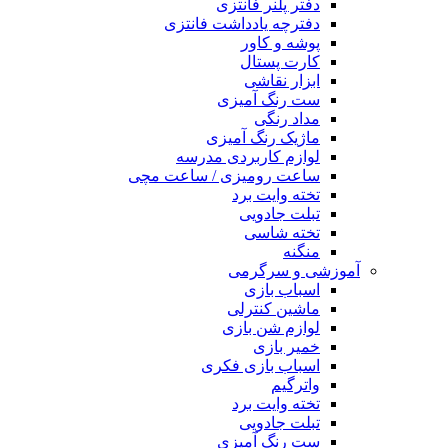
دفتر پلنر فانتزی
دفترچه یادداشت فانتزی
پوشه و کاور
کارت پستال
ابزار نقاشی
ست رنگ آمیزی
مداد رنگی
ماژیک رنگ آمیزی
لوازم کاربردی مدرسه
ساعت رومیزی / ساعت مچی
تخته وایت برد
تبلت جادویی
تخته شاسی
منگنه
آموزشی و سرگرمی
اسباب بازی
ماشین کنترلی
لوازم شن بازی
خمیر بازی
اسباب بازی فکری
واترگیم
تخته وایت برد
تبلت جادویی
ست رنگ آمیزی