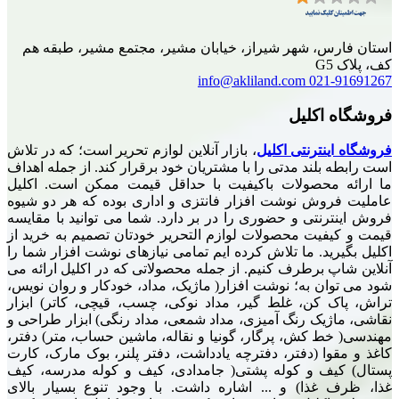
، شهر شیراز، خیابان مشیر، مجتمع مشیر، طبقه هم
info@akliland.com
02
کلیل
ترنتی اکلیل
، بازار آنلاین لوازم تحریر است؛ که در تلاش
لند مدتی را با مشتریان خود برقرار کند. از جمله اهداف
محصولات باکیفیت با حداقل قیمت ممکن است. اکلیل
ش نوشت افزار فانتزی و اداری بوده که هر دو شیوه
نتی و حضوری را در بر دارد. شما می توانید با مقایسه
یت محصولات لوازم التحریر خودتان تصمیم به خرید از
د. ما تلاش کرده ایم تمامی نیازهای نوشت افزار شما را
 برطرف کنیم. از جمله محصولاتی که در اکلیل ارائه می
ن به؛ نوشت افزار( ماژیک، مداد، خودکار و روان نویس،
کن، غلط گیر، مداد نوکی، چسب، قیچی، کاتر) ابزار
یک رنگ آمیزی، مداد شمعی، مداد رنگی) ابزار طراحی و
 کش، پرگار، گونیا و نقاله، ماشین حساب، متر) دفتر،
ا (دفتر، دفترچه یادداشت، دفتر پلنر، بوک مارک، کارت
ف و کوله پشتی( جامدادی، کیف و کوله مدرسه، کیف
ذا) و ... اشاره داشت. با وجود تنوع بسیار بالای