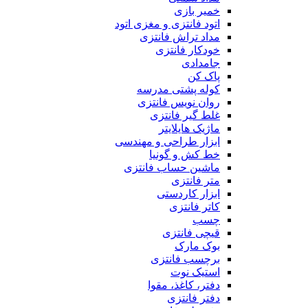
خمیر بازی
اتود فانتزی و مغزی اتود
مداد تراش فانتزی
خودکار فانتزی
جامدادی
پاک کن
کوله پشتی مدرسه
روان نویس فانتزی
غلط گیر فانتزی
ماژیک هایلایتر
ابزار طراحی و مهندسی
خط کش و گونیا
ماشین حساب فانتزی
متر فانتزی
ابزار کاردستی
کاتر فانتزی
چسب
قیچی فانتزی
بوک مارک
برچسب فانتزی
استیک نوت
دفتر، کاغذ، مقوا
دفتر فانتزی