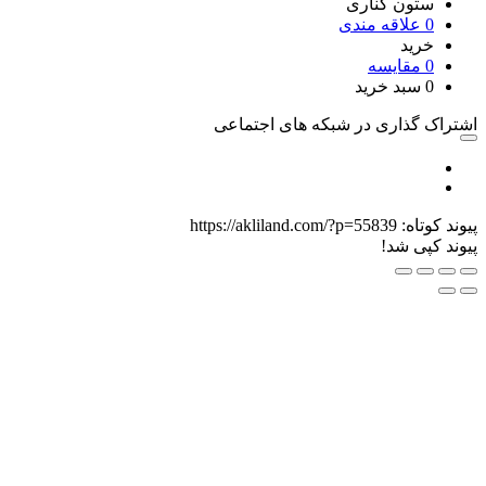
 کناری
قه مندی
یسه
 خرید
ری در شبکه های اجتماعی
https://akliland.com/?p=55839
د!