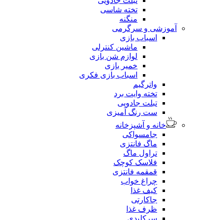
تبلت جادویی
تخته شاسی
منگنه
آموزشی و سرگرمی
اسباب بازی
ماشین کنترلی
لوازم شن بازی
خمیر بازی
اسباب بازی فکری
واترگیم
تخته وایت برد
تبلت جادویی
ست رنگ آمیزی
خانه و آشپزخانه
جامسواکی
ماگ فانتزی
تراول ماگ
فلاسک کوچک
قمقمه فانتزی
چراغ خواب
کیف غذا
جاکارتی
ظرف غذا
سرکلیدی