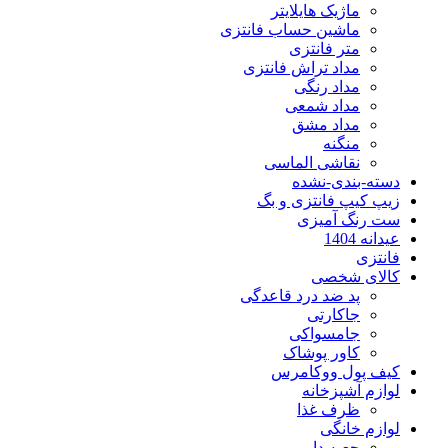
ماژیک هایلایتر
ماشین حساب فانتزی
متر فانتزی
مداد تراش فانتزی
مداد رنگی
مداد شمعی
مداد مشق
منگنه
نقاشی الماسی
بندی-نشده
یپ فانتزی و بگ
نگ آمیزی
140
ی
ی شخصی
پد ضد درد قاعدگی
جاکارتی
جامسواکی
کاور پوشاک
پول ووکامرس
 آشپزخانه
ظرف غذا
 خانگی
جعبه دارو