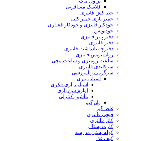
تراول ماگ
فلاسک مسافرتی
خط کش فانتزی
خمیر بازی خمیر کلی
خودکار فانتزی و خودکار فشاری
خودنویس
دفتر پلنر فانتزی
دفتر فانتزی
دفترچه یادداشت فانتزی
روان نویس فانتزی
ساعت رومیزی و ساعت مچی
سرکلیدی فانتزی
سرگرمی و آموزشی
اسباب بازی
اسباب بازی فکری
لوازم شن بازی
ماشین کنترلی
واترگیم
غلط گیر
قیچی فانتزی
کاتر فانتزی
کارت پستال
کوله پشتی مدرسه
کیف غذا