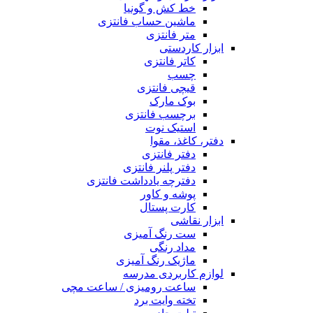
خط کش و گونیا
ماشین حساب فانتزی
متر فانتزی
ابزار کاردستی
کاتر فانتزی
چسب
قیچی فانتزی
بوک مارک
برچسب فانتزی
استیک نوت
دفتر، کاغذ، مقوا
دفتر فانتزی
دفتر پلنر فانتزی
دفترچه یادداشت فانتزی
پوشه و کاور
کارت پستال
ابزار نقاشی
ست رنگ آمیزی
مداد رنگی
ماژیک رنگ آمیزی
لوازم کاربردی مدرسه
ساعت رومیزی / ساعت مچی
تخته وایت برد