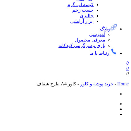
کیسه آب گرم
چسب زخم
جالنزی
ابزار آرایشی
لاگ
آموزشی
معرفی محصول
بازی و سرگرمی کودکانه
تباط با ما
د پوشه و کاور
-
کاور A4 طرح شفاف