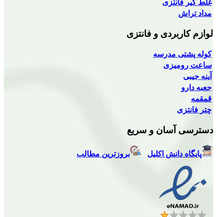
نتزی
بردی و فانتزی
 مدرسه
یزی
سان و سریع
انش اکلیل
بروزترین مطالب