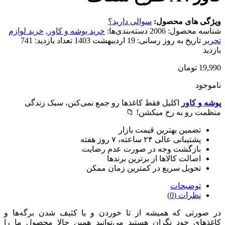
 محصول:
سوالی دارید؟
صول:
2006
دسته‌بندی‌ها:
خرید پوشه و کاور
,
خرید لوازم
 به روز رسانی:
19 اردیبهشت 1403
تعداد بازدید:
741
ن
اکلیل فقط کاغذها رو جمع نمی‌کنن، سبک زندگی
ه رخ میکشن! 📁
 بهترین قیمت بازار
ی ۲۴ ساعته، ۷ روز هفته
شت وجه در صورت عدم رضایت
 کالاها از برترین برندها
 سریع در کمترین زمان ممکن
حات
(0)
که همیشه از تا خوردن و یا کثیف شدن برگه‌ها و
د نگران هستید می‌توانید همین حالا محصول ما را