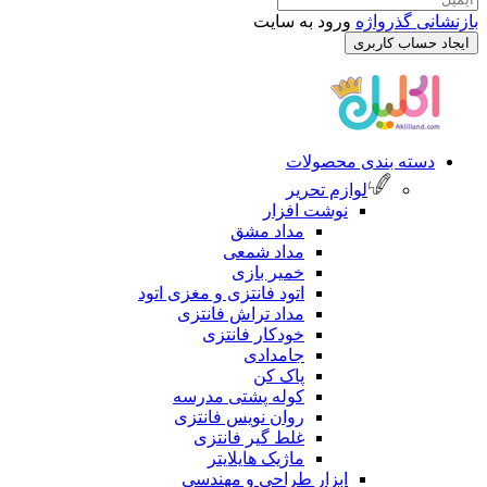
رواژه
ورود به سایت
کاربری
 بندی محصولات
لوازم تحریر
نوشت افزار
مداد مشق
مداد شمعی
خمیر بازی
اتود فانتزی و مغزی اتود
مداد تراش فانتزی
خودکار فانتزی
جامدادی
پاک کن
کوله پشتی مدرسه
روان نویس فانتزی
غلط گیر فانتزی
ماژیک هایلایتر
ابزار طراحی و مهندسی