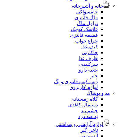
خانه و آشپزخانه
جامسواکی
ماگ فانتزی
تراول ماگ
فلاسک کوچک
قمقمه فانتزی
چراغ خواب
کیف غذا
جاکارتی
ظرف غذا
سرکلیدی
جعبه دارو
چتر
زیپ کیپ فانتزی و بگ
لوازم کاربردی
مد و پوشاک
کلاه زمستانه
دستمال کاغذی
چشم بند
پد ضد درد
لوازم آرایشی و بهداشتی
ناخن گیر
آینه جیبی