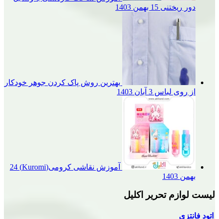
یختنی
15 بهمن 1403
بهترین روش پاک کردن جوهر خودکار
وی لباس
3 آبان 1403
آموزش نقاشی کرومی(Kuromi)
24
1
م تحریر اکلیل