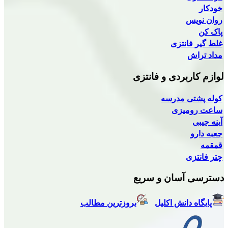
نتزی
بردی و فانتزی
 مدرسه
یزی
سان و سریع
انش اکلیل
بروزترین مطالب