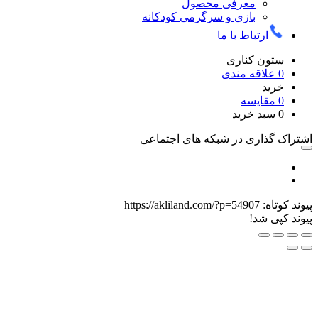
معرفی محصول
بازی و سرگرمی کودکانه
تباط با ما
 کناری
قه مندی
یسه
 خرید
ری در شبکه های اجتماعی
https://akliland.com/?p=54907
د!