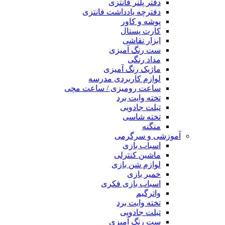
دفتر پلنر فانتزی
دفترچه یادداشت فانتزی
پوشه و کاور
کارت پستال
ابزار نقاشی
ست رنگ آمیزی
مداد رنگی
ماژیک رنگ آمیزی
لوازم کاربردی مدرسه
ساعت رومیزی / ساعت مچی
تخته وایت برد
تبلت جادویی
تخته شاسی
منگنه
آموزشی و سرگرمی
اسباب بازی
ماشین کنترلی
لوازم شن بازی
خمیر بازی
اسباب بازی فکری
واترگیم
تخته وایت برد
تبلت جادویی
ست رنگ آمیزی