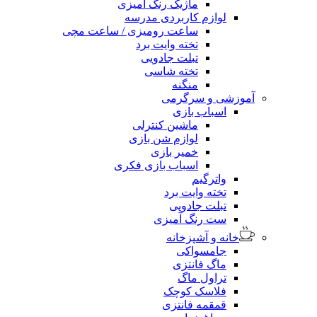
ماژیک رنگ آمیزی
لوازم کاربردی مدرسه
ساعت رومیزی / ساعت مچی
تخته وایت برد
تبلت جادویی
تخته شاسی
منگنه
آموزشی و سرگرمی
اسباب بازی
ماشین کنترلی
لوازم شن بازی
خمیر بازی
اسباب بازی فکری
واترگیم
تخته وایت برد
تبلت جادویی
ست رنگ آمیزی
خانه و آشپزخانه
جامسواکی
ماگ فانتزی
تراول ماگ
فلاسک کوچک
قمقمه فانتزی