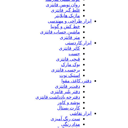
روان نویس فانتزی
غلط گیر فانتزی
ماژیک هایلایتر
ابزار طراحی و مهندسی
خط کش و گونیا
ماشین حساب فانتزی
متر فانتزی
ابزار کاردستی
کاتر فانتزی
چسب
قیچی فانتزی
بوک مارک
برچسب فانتزی
استیک نوت
دفتر، کاغذ، مقوا
دفتر فانتزی
دفتر پلنر فانتزی
دفترچه یادداشت فانتزی
پوشه و کاور
کارت پستال
ابزار نقاشی
ست رنگ آمیزی
مداد رنگی