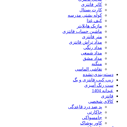
کاتر فانتزی
کارت پستال
کوله پشتی مدرسه
کیف غذا
ماژیک هایلایتر
ماشین حساب فانتزی
متر فانتزی
مداد تراش فانتزی
مداد رنگی
مداد شمعی
مداد مشق
منگنه
نقاشی الماسی
بندی-نشده
یپ فانتزی و بگ
نگ آمیزی
140
ی
ی شخصی
پد ضد درد قاعدگی
جاکارتی
جامسواکی
کاور پوشاک