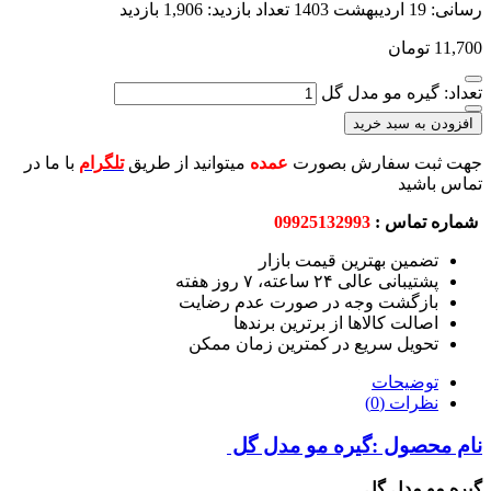
تعداد بازدید:
1,906 بازدید
ن
 مو مدل گل
بد خرید
سفارش بصورت
عمده
میتوانید از طریق
تلگرام
با ما در
س :
09925132993
 بهترین قیمت بازار
ی ۲۴ ساعته، ۷ روز هفته
شت وجه در صورت عدم رضایت
 کالاها از برترین برندها
 سریع در کمترین زمان ممکن
حات
(0)
ل :گیره مو مدل گل
ل گل