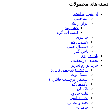
 محصولات
ی بهداشتی
آینه جیبی
ابزار آرایشی
چشم بند
کیسه آب گرم
جا لنزی
چسب زخم
دستمال جیبی
ناخن گیر
رایدی
 در تخفیف
لوازم تحریر
اتود فانتزی و مغزی اتود
استیک نوت
استیکر (برچسب فانتزی)
بوک مارک
پاک کن
تبلت جادویی
تخته شاسی
تخته وایت برد
جامدادی