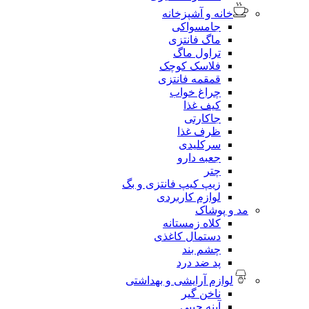
خانه و آشپزخانه
جامسواکی
ماگ فانتزی
تراول ماگ
فلاسک کوچک
قمقمه فانتزی
چراغ خواب
کیف غذا
جاکارتی
ظرف غذا
سرکلیدی
جعبه دارو
چتر
زیپ کیپ فانتزی و بگ
لوازم کاربردی
مد و پوشاک
کلاه زمستانه
دستمال کاغذی
چشم بند
پد ضد درد
لوازم آرایشی و بهداشتی
ناخن گیر
آینه جیبی