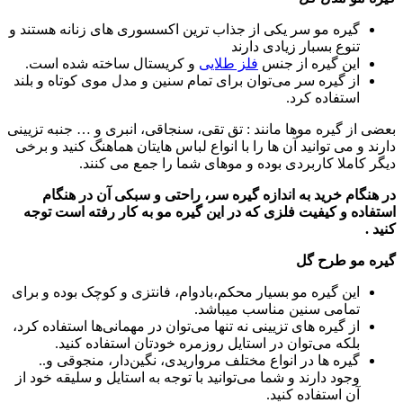
مو سر یکی از جذاب ترین اکسسوری های زنانه هستند و
بسبار زیادی دارند
یره از جنس
فلز طلایی
و کریستال ساخته شده است.
ره سر می‌توان
برای تمام سنین و مدل موی کوتاه و بلند
ده کرد.
ه موها مانند : تق تقی، سنجاقی، انبری و … جنبه تزیینی
وانید آن ها را با انواع لباس هایتان هماهنگ کنید و برخی
کاربردی بوده و موهای شما را جمع می کنند.
ید به اندازه گیره سر، راحتی و سبکی آن در هنگام
یفیت فلزی که در این گیره مو به کار رفته است توجه
ح گل
یره مو بسیار محکم،بادوام، فانتزی و کوچک بوده و برای
 سنین مناسب میباشد.
ره های تزیینی نه تنها می‌توان در مهمانی‌ها استفاده کرد،
می‌توان در استایل روز‌مره خودتان استفاده کنید.
ها در انواع مختلف مرواریدی، نگین‌دار، منجوقی و..
دارند و شما می‌توانید با توجه به استایل و سلیقه خود از
تفاده کنید.