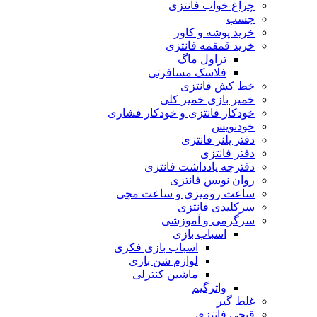
چراغ خواب فانتزی
چسب
خرید پوشه و کاور
خرید قمقمه فانتزی
تراول ماگ
فلاسک مسافرتی
خط کش فانتزی
خمیر بازی خمیر کلی
خودکار فانتزی و خودکار فشاری
خودنویس
دفتر پلنر فانتزی
دفتر فانتزی
دفترچه یادداشت فانتزی
روان نویس فانتزی
ساعت رومیزی و ساعت مچی
سرکلیدی فانتزی
سرگرمی و آموزشی
اسباب بازی
اسباب بازی فکری
لوازم شن بازی
ماشین کنترلی
واترگیم
غلط گیر
قیچی فانتزی