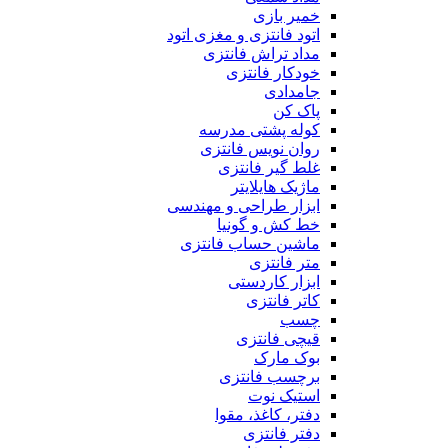
خمیر بازی
اتود فانتزی و مغزی اتود
مداد تراش فانتزی
خودکار فانتزی
جامدادی
پاک کن
کوله پشتی مدرسه
روان نویس فانتزی
غلط گیر فانتزی
ماژیک هایلایتر
ابزار طراحی و مهندسی
خط کش و گونیا
ماشین حساب فانتزی
متر فانتزی
ابزار کاردستی
کاتر فانتزی
چسب
قیچی فانتزی
بوک مارک
برچسب فانتزی
استیک نوت
دفتر، کاغذ، مقوا
دفتر فانتزی