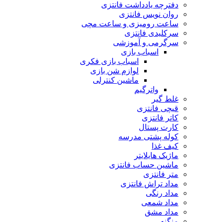
دفترچه یادداشت فانتزی
روان نویس فانتزی
ساعت رومیزی و ساعت مچی
سرکلیدی فانتزی
سرگرمی و آموزشی
اسباب بازی
اسباب بازی فکری
لوازم شن بازی
ماشین کنترلی
واترگیم
غلط گیر
قیچی فانتزی
کاتر فانتزی
کارت پستال
کوله پشتی مدرسه
کیف غذا
ماژیک هایلایتر
ماشین حساب فانتزی
متر فانتزی
مداد تراش فانتزی
مداد رنگی
مداد شمعی
مداد مشق
منگنه