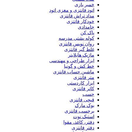
خمیر بازی
اتود فانتزی و مغزی اتود
مداد تراش فانتزی
خودکار فانتزی
جامدادی
پاک کن
کوله پشتی مدرسه
روان نویس فانتزی
غلط گیر فانتزی
ماژیک هایلایتر
ابزار طراحی و مهندسی
خط کش و گونیا
ماشین حساب فانتزی
متر فانتزی
ابزار کاردستی
کاتر فانتزی
چسب
قیچی فانتزی
بوک مارک
برچسب فانتزی
استیک نوت
دفتر، کاغذ، مقوا
دفتر فانتزی