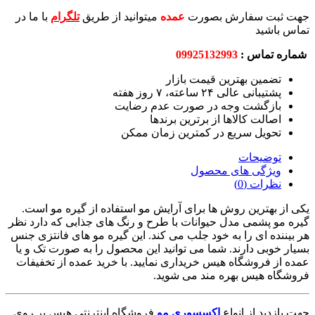
سفارش بصورت
عمده
میتوانید از طریق
تلگرام
با ما در
س :
09925132993
 بهترین قیمت بازار
ی ۲۴ ساعته، ۷ روز هفته
شت وجه در صورت عدم رضایت
 کالاها از برترین برندها
 سریع در کمترین زمان ممکن
حات
ی های محصول
(0)
ین روش ها برای آرایش مو استفاده از گیره مو است.
می مدل حیوانات با طرح و رنگ های جذابی که دارد نظر
ی را به خود جلب می کند. این گیره مو های فانتزی جنس
دارند. شما می توانید این محصول را به صورت تک و یا
شگاه هیس خریداری نمایید. با خرید عمده از تخفیفات
س بهره مند می شوید.
از انواع
اکسسوری مو
فروشگاه اینترنتی هیس بر روی