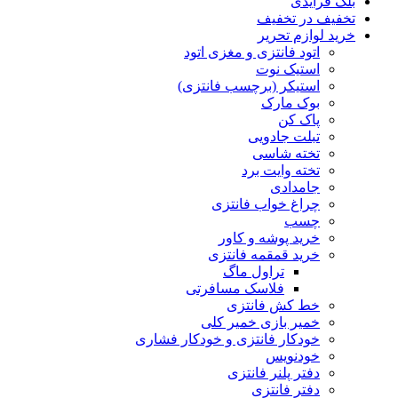
رایدی
 در تخفیف
لوازم تحریر
اتود فانتزی و مغزی اتود
استیک نوت
استیکر (برچسب فانتزی)
بوک مارک
پاک کن
تبلت جادویی
تخته شاسی
تخته وایت برد
جامدادی
چراغ خواب فانتزی
چسب
خرید پوشه و کاور
خرید قمقمه فانتزی
تراول ماگ
فلاسک مسافرتی
خط کش فانتزی
خمیر بازی خمیر کلی
خودکار فانتزی و خودکار فشاری
خودنویس
دفتر پلنر فانتزی
دفتر فانتزی