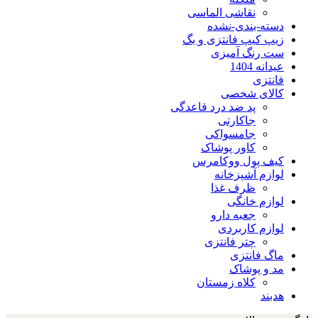
نقاشی الماسی
بندی-نشده
یپ فانتزی و بگ
نگ آمیزی
140
ی
ی شخصی
پد ضد درد قاعدگی
جاکارتی
جامسواکی
کاور پوشاک
پول ووکامرس
 آشپزخانه
ظرف غذا
 خانگی
جعبه دارو
 کاربردی
چتر فانتزی
انتزی
پوشاک
کلاه زمستان