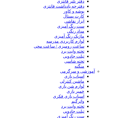
دفتر پلنر فانتزی
دفترچه یادداشت فانتزی
پوشه و کاور
کارت پستال
ابزار نقاشی
ست رنگ آمیزی
مداد رنگی
ماژیک رنگ آمیزی
لوازم کاربردی مدرسه
ساعت رومیزی / ساعت مچی
تخته وایت برد
تبلت جادویی
تخته شاسی
منگنه
آموزشی و سرگرمی
اسباب بازی
ماشین کنترلی
لوازم شن بازی
خمیر بازی
اسباب بازی فکری
واترگیم
تخته وایت برد
تبلت جادویی
ست رنگ آمیزی