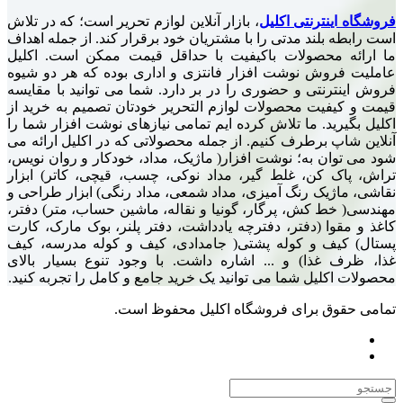
ترنتی اکلیل
، بازار آنلاین لوازم تحریر است؛ که در تلاش
لند مدتی را با مشتریان خود برقرار کند. از جمله اهداف
محصولات باکیفیت با حداقل قیمت ممکن است. اکلیل
ش نوشت افزار فانتزی و اداری بوده که هر دو شیوه
نتی و حضوری را در بر دارد. شما می توانید با مقایسه
یت محصولات لوازم التحریر خودتان تصمیم به خرید از
د. ما تلاش کرده ایم تمامی نیازهای نوشت افزار شما را
 برطرف کنیم. از جمله محصولاتی که در اکلیل ارائه می
ن به؛ نوشت افزار( ماژیک، مداد، خودکار و روان نویس،
کن، غلط گیر، مداد نوکی، چسب، قیچی، کاتر) ابزار
یک رنگ آمیزی، مداد شمعی، مداد رنگی) ابزار طراحی و
 کش، پرگار، گونیا و نقاله، ماشین حساب، متر) دفتر،
ا (دفتر، دفترچه یادداشت، دفتر پلنر، بوک مارک، کارت
ف و کوله پشتی( جامدادی، کیف و کوله مدرسه، کیف
ذا) و ... اشاره داشت. با وجود تنوع بسیار بالای
یل شما می توانید یک خرید جامع و کامل را تجربه کنید.
 برای فروشگاه اکلیل محفوظ است.