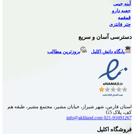
سان و سریع
انش اکلیل
بروزترین مطالب
، شهر شیراز، خیابان مشیر، مجتمع مشیر، طبقه هم
info@akliland.com
02
کلیل