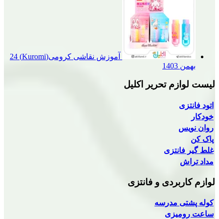
آموزش نقاشی کرومی(Kuromi)
24
1
م تحریر اکلیل
نتزی
بردی و فانتزی
 مدرسه
یزی