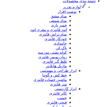
 بندی محصولات
لوازم تحریر
نوشت افزار
مداد مشق
مداد شمعی
خمیر بازی
اتود فانتزی و مغزی اتود
مداد تراش فانتزی
خودکار فانتزی
جامدادی
پاک کن
کوله پشتی مدرسه
روان نویس فانتزی
غلط گیر فانتزی
ماژیک هایلایتر
ابزار طراحی و مهندسی
خط کش و گونیا
ماشین حساب فانتزی
متر فانتزی
ابزار کاردستی
کاتر فانتزی
چسب
قیچی فانتزی
بوک مارک