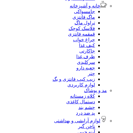
خانه و آشپزخانه
جامسواکی
ماگ فانتزی
تراول ماگ
فلاسک کوچک
قمقمه فانتزی
چراغ خواب
کیف غذا
جاکارتی
ظرف غذا
سرکلیدی
جعبه دارو
چتر
زیپ کیپ فانتزی و بگ
لوازم کاربردی
مد و پوشاک
کلاه زمستانه
دستمال کاغذی
چشم بند
پد ضد درد
لوازم آرایشی و بهداشتی
ناخن گیر
آینه جیبی