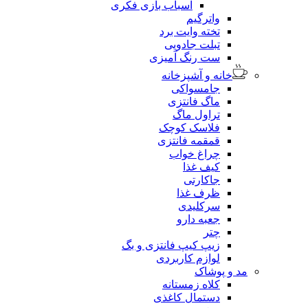
اسباب بازی فکری
واترگیم
تخته وایت برد
تبلت جادویی
ست رنگ آمیزی
خانه و آشپزخانه
جامسواکی
ماگ فانتزی
تراول ماگ
فلاسک کوچک
قمقمه فانتزی
چراغ خواب
کیف غذا
جاکارتی
ظرف غذا
سرکلیدی
جعبه دارو
چتر
زیپ کیپ فانتزی و بگ
لوازم کاربردی
مد و پوشاک
کلاه زمستانه
دستمال کاغذی