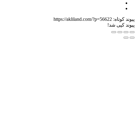
https://akliland.com/?p=56622
د!