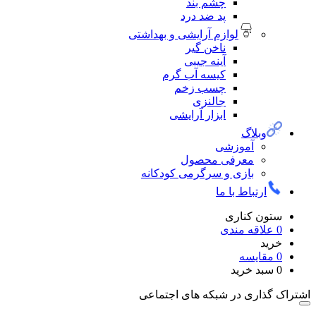
چشم بند
پد ضد درد
لوازم آرایشی و بهداشتی
ناخن گیر
آینه جیبی
کیسه آب گرم
چسب زخم
جالنزی
ابزار آرایشی
لاگ
آموزشی
معرفی محصول
بازی و سرگرمی کودکانه
تباط با ما
 کناری
قه مندی
یسه
 خرید
ری در شبکه های اجتماعی