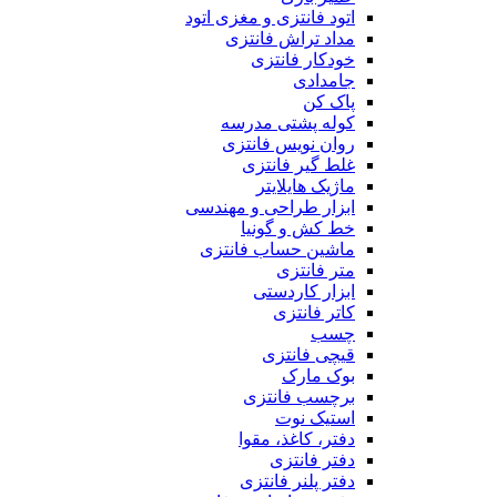
اتود فانتزی و مغزی اتود
مداد تراش فانتزی
خودکار فانتزی
جامدادی
پاک کن
کوله پشتی مدرسه
روان نویس فانتزی
غلط گیر فانتزی
ماژیک هایلایتر
ابزار طراحی و مهندسی
خط کش و گونیا
ماشین حساب فانتزی
متر فانتزی
ابزار کاردستی
کاتر فانتزی
چسب
قیچی فانتزی
بوک مارک
برچسب فانتزی
استیک نوت
دفتر، کاغذ، مقوا
دفتر فانتزی
دفتر پلنر فانتزی