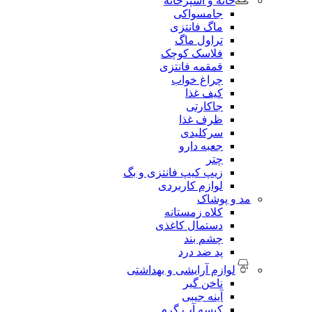
خانه و آشپزخانه
جامسواکی
ماگ فانتزی
تراول ماگ
فلاسک کوچک
قمقمه فانتزی
چراغ خواب
کیف غذا
جاکارتی
ظرف غذا
سرکلیدی
جعبه دارو
چتر
زیپ کیپ فانتزی و بگ
لوازم کاربردی
مد و پوشاک
کلاه زمستانه
دستمال کاغذی
چشم بند
پد ضد درد
لوازم آرایشی و بهداشتی
ناخن گیر
آینه جیبی
کیسه آب گرم