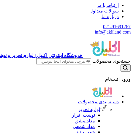
ارتباط با ما
سوالات متداول
درباره ما
021-91691267
info@akliland.com
|
فروشگاه اینترنتی اکلیل | لوازم تحریر و ن
جستجوی محصولات
ورود | ثبت‌نام
دسته بندی محصولات
لوازم تحریر
نوشت افزار
مداد مشق
مداد شمعی
خمیر بازی