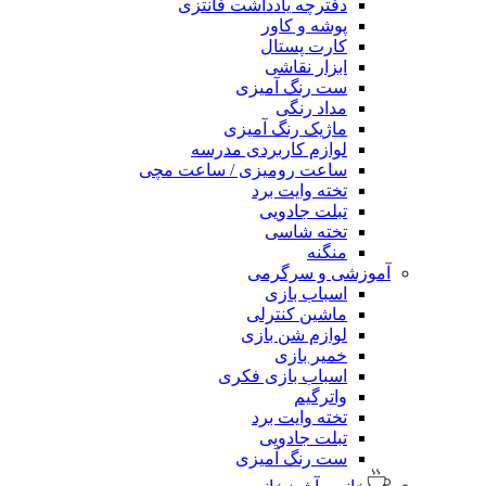
دفترچه یادداشت فانتزی
پوشه و کاور
کارت پستال
ابزار نقاشی
ست رنگ آمیزی
مداد رنگی
ماژیک رنگ آمیزی
لوازم کاربردی مدرسه
ساعت رومیزی / ساعت مچی
تخته وایت برد
تبلت جادویی
تخته شاسی
منگنه
آموزشی و سرگرمی
اسباب بازی
ماشین کنترلی
لوازم شن بازی
خمیر بازی
اسباب بازی فکری
واترگیم
تخته وایت برد
تبلت جادویی
ست رنگ آمیزی